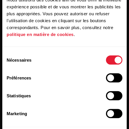
expérience possible et de vous montrer les publicités les
En cliquant sur « Je m'abonne », vous acceptez de recevoir
plus appropriées. Vous pouvez autoriser ou refuser
des e-mails de Polar et confirmez avoir lu notre
Déclaration
de confidentialité.
l'utilisation de cookies en cliquant sur les boutons
correspondants. Pour en savoir plus, consultez notre
politique en matière de cookies
.
Produits
À propos de Polar
Sélection
Montres
À propos de nous
Nécessaires
du
consentement
Capteurs
Science
Préférences
Accessoires
Polar for Business
Recrutement
Statistiques
Blog
Media Room
Marketing
Mises à jour du logiciel