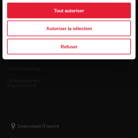
Tout autoriser
Applis et Services
Boutique en ligne
Autoriser la sélection
Polar Flow
Conditions de retour
Refuser
Applications compatibles
FAQ
Smart Coaching
Développement
d'applications