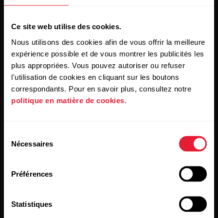
recevoir nos actualités directement dans votre boîte mail.
Ce site web utilise des cookies.
Nous utilisons des cookies afin de vous offrir la meilleure
expérience possible et de vous montrer les publicités les
plus appropriées. Vous pouvez autoriser ou refuser
l'utilisation de cookies en cliquant sur les boutons
correspondants. Pour en savoir plus, consultez notre
politique en matière de cookies
.
En cliquant sur « Je m'abonne », vous acceptez de recevoir
des e-mails de Polar et confirmez avoir lu notre
Déclaration
de confidentialité.
Sélection
Nécessaires
du
Produits
À propos de Polar
consentement
Préférences
Montres
À propos de nous
Capteurs
Science
Statistiques