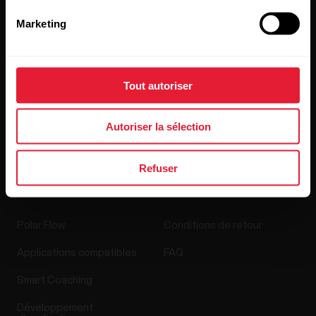
Accessoires
Polar for Business
Marketing
Recrutement
Blog
Media Room
Tout autoriser
Mises à jour du logiciel
Autoriser la sélection
Refuser
Applis et Services
Boutique en ligne
Polar Flow
Conditions de retour
Applications compatibles
FAQ
Smart Coaching
Développement