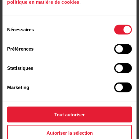
politique en matière de cookies
.
Sélection
Nécessaires
du
consentement
Préférences
Statistiques
Marketing
Comment supprimer l'association de
l'émetteur de fréquence cardiaque
Polar dans les réglages Android
Tout autoriser
Fermez l'application Polar Beat.
Autoriser la sélection
Accédez à Réglages > Bluetooth et à la liste des