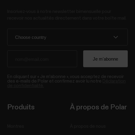
Inscrivez-vous à notre newsletter bimensuelle pour
recevoir nos actualités directement dans votre boîte mail.
En cliquant sur « Je m'abonne », vous acceptez de recevoir
des e-mails de Polar et confirmez avoir lu notre
Déclaration
de confidentialité.
Produits
À propos de Polar
Montres
À propos de nous