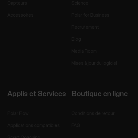
Capteurs
Science
Accessoires
Polar for Business
Recrutement
Blog
Media Room
Mises à jour du logiciel
Applis et Services
Boutique en ligne
Polar Flow
Conditions de retour
Applications compatibles
FAQ
Smart Coaching