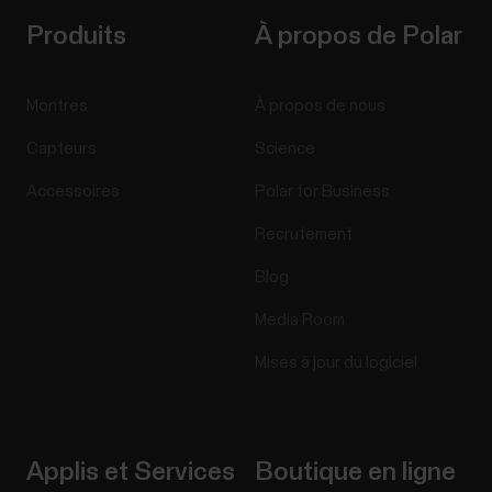
Produits
À propos de Polar
Montres
À propos de nous
Capteurs
Science
Accessoires
Polar for Business
Recrutement
Blog
Media Room
Mises à jour du logiciel
Applis et Services
Boutique en ligne