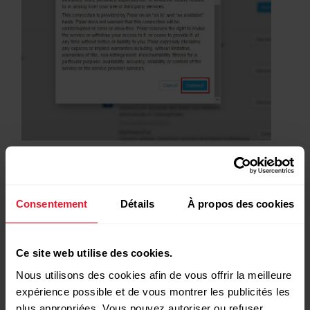
Autorisez Polar à mettre à jour votre journal d'alimentation
et d'exercice sur MyFitnessPal.
Consentement
Détails
À propos des cookies
<
Ce site web utilise des cookies.
Nous utilisons des cookies afin de vous offrir la meilleure
expérience possible et de vous montrer les publicités les
plus appropriées. Vous pouvez autoriser ou refuser