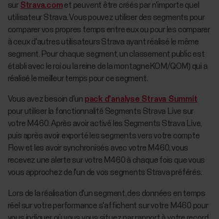
sur
Strava.com
et peuvent être créés par n'importe quel
utilisateur Strava. Vous pouvez utiliser des segments pour
comparer vos propres temps entre eux ou pour les comparer
à ceux d'autres utilisateurs Strava ayant réalisé le même
segment. Pour chaque segment, un classement public est
établi avec le roi ou la reine de la montagneKOM/QOM) qui a
réalisé le meilleur temps pour ce segment.
Vous avez besoin d'un
pack d'analyse Strava Summit
pour utiliser la fonctionnalité Segments Strava Live sur
votre M460. Après avoir activé les Segments Strava Live,
puis après avoir exporté les segments vers votre compte
Flow et les avoir synchronisés avec votre M460, vous
recevez une alerte sur votre M460 à chaque fois que vous
vous approchez de l'un de vos segments Strava préférés.
Lors de la réalisation d'un segment, des données en temps
réel sur votre performance s'affichent sur votre M460 pour
vous indiquer où vous vous situez par rapport à votre record