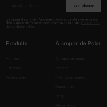
En cliquant sur « Je m'abonne », vous acceptez de recevoir
des e-mails de Polar et confirmez avoir lu notre
Déclaration
de confidentialité.
Produits
À propos de Polar
Montres
À propos de nous
Capteurs
Science
Accessoires
Polar for Business
Recrutement
Blog
Media Room