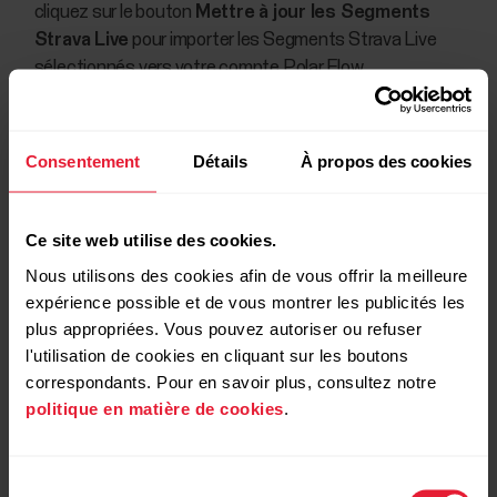
cliquez sur le bouton
Mettre à jour les Segments
Strava Live
pour importer les Segments Strava Live
sélectionnés vers votre compte Polar Flow.
Votre M460 peut mémoriser 20 favoris maximum.
Sélectionnez les segments que vous souhaitez
Consentement
Détails
À propos des cookies
transférer vers votre M460 en cliquant sur les cases de
sélection à gauche de la liste de
Segments Strava Live
pour les déplacer vers la liste de synchronisation pour
Ce site web utilise des cookies.
votre M460, à droite. Vous pouvez modifier l'ordre de vos
Nous utilisons des cookies afin de vous offrir la meilleure
Favoris sur le M460 par glisser-déposer.
expérience possible et de vous montrer les publicités les
plus appropriées. Vous pouvez autoriser ou refuser
Synchronisez votre M460 pour enregistrer vos
l'utilisation de cookies en cliquant sur les boutons
modifications sur le dispositif.
correspondants. Pour en savoir plus, consultez notre
politique en matière de cookies
.
Pour de plus amples informations sur la
gestion de vos Favoris dans le service Web
Sélection