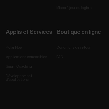
Mises à jour du logiciel
Applis et Services
Boutique en ligne
Polar Flow
Conditions de retour
Applications compatibles
FAQ
Smart Coaching
Développement
d'applications