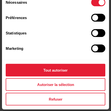
Nécessaires
du
Polar Flow et dans l'application Polar Flow,
consentement
reportez-vous à
Gestion des Favoris et
des objectifs d’entraînement dans
Préférences
Polar Flow
.
Statistiques
Marketing
Tout autoriser
Autoriser la sélection
Refuser