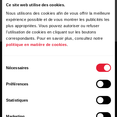
Ce site web utilise des cookies.
Nous utilisons des cookies afin de vous offrir la meilleure
expérience possible et de vous montrer les publicités les
plus appropriées. Vous pouvez autoriser ou refuser
l'utilisation de cookies en cliquant sur les boutons
correspondants. Pour en savoir plus, consultez notre
politique en matière de cookies
.
Sélection
Nécessaires
du
consentement
Restez au courant !
Préférences
Inscrivez-vous à notre newsletter bimensuelle pour
Statistiques
recevoir nos actualités directement dans votre boîte mail.
Marketing