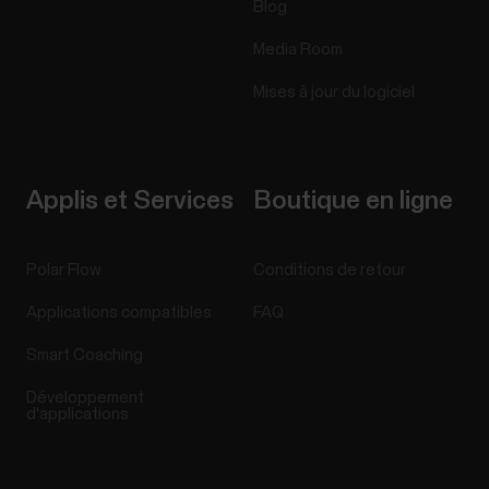
Blog
Media Room
Mises à jour du logiciel
Applis et Services
Boutique en ligne
Polar Flow
Conditions de retour
Applications compatibles
FAQ
Smart Coaching
Développement
d'applications