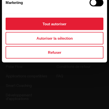
Marketing
Blog
Media Room
Tout autoriser
Mises à jour du logiciel
Autoriser la sélection
Applis et Services
Boutique en ligne
Refuser
Polar Flow
Conditions de retour
Applications compatibles
FAQ
Smart Coaching
Développement
d'applications