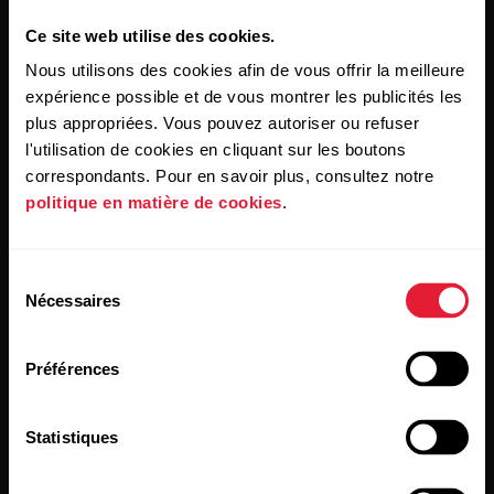
Ce site web utilise des cookies.
Nous utilisons des cookies afin de vous offrir la meilleure
expérience possible et de vous montrer les publicités les
plus appropriées. Vous pouvez autoriser ou refuser
l'utilisation de cookies en cliquant sur les boutons
correspondants. Pour en savoir plus, consultez notre
En cliquant sur « Je m'abonne », vous acceptez de recevoir
des e-mails de Polar et confirmez avoir lu notre
Déclaration
politique en matière de cookies
.
de confidentialité.
Sélection
Produits
À propos de Polar
Nécessaires
du
consentement
Montres
À propos de nous
Préférences
Capteurs
Science
Statistiques
Accessoires
Polar for Business
Recrutement