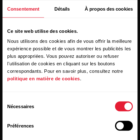
Restez au courant !
Consentement
Détails
À propos des cookies
Inscrivez-vous à notre newsletter bimensuelle pour
Ce site web utilise des cookies.
recevoir nos actualités directement dans votre boîte mail.
Nous utilisons des cookies afin de vous offrir la meilleure
expérience possible et de vous montrer les publicités les
plus appropriées. Vous pouvez autoriser ou refuser
l'utilisation de cookies en cliquant sur les boutons
correspondants. Pour en savoir plus, consultez notre
politique en matière de cookies
.
En cliquant sur « Je m'abonne », vous acceptez de recevoir
des e-mails de Polar et confirmez avoir lu notre
Déclaration
Sélection
de confidentialité.
Nécessaires
du
consentement
Produits
À propos de Polar
Préférences