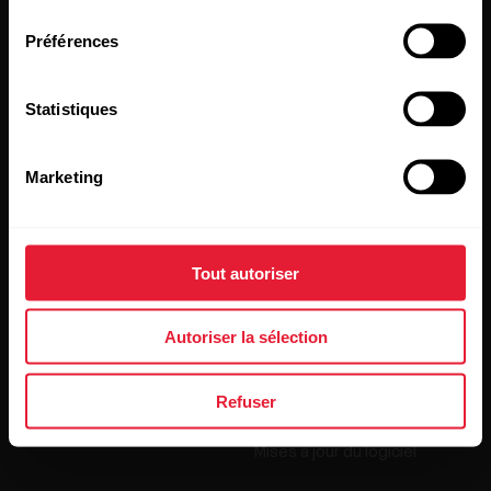
consentement
En cliquant sur « Je m'abonne », vous acceptez de recevoir
des e-mails de Polar et confirmez avoir lu notre
Déclaration
Préférences
de confidentialité.
Statistiques
Produits
À propos de Polar
Marketing
Montres
À propos de nous
Capteurs
Science
Tout autoriser
Accessoires
Polar for Business
Recrutement
Autoriser la sélection
Blog
Refuser
Media Room
Mises à jour du logiciel