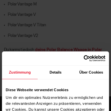
Polar Vantage M
Polar Vantage V
Polar Vantage V Titan
Polar Vantage V2
Du kannst jedoch
deine Polar Balance Waage in Polar
Flow registrieren
und sie auf diese Weise verwenden.
Zustimmung
Details
Über Cookies
Diese Webseite verwendet Cookies
Um dir ein optimales Nutzererlebnis zu ermöglichen und
die relevantesten Anzeigen zu präsentieren, verwenden
wir Cookies. Du kannst unsere Cookies akzeptieren oder