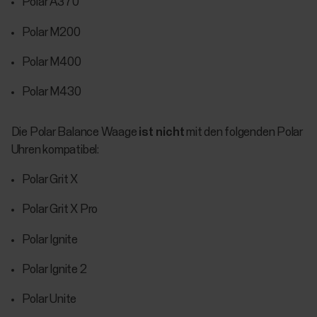
Polar A370
Polar M200
Polar M400
Polar M430
Die Polar Balance Waage
ist nicht
mit den folgenden Polar
Uhren kompatibel:
Polar Grit X
Polar Grit X Pro
Polar Ignite
Polar Ignite 2
Polar Unite