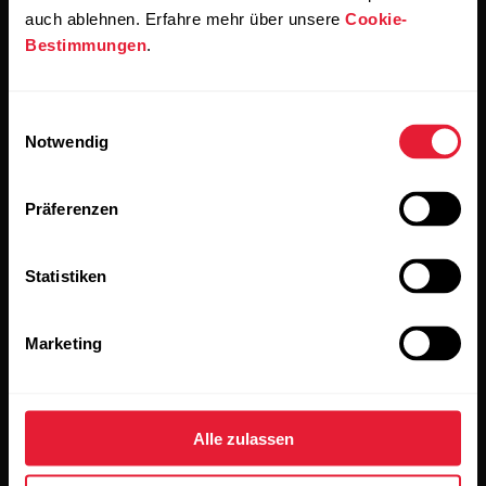
auch ablehnen. Erfahre mehr über unsere
Cookie-
Bestimmungen
.
Bleibe auf dem Laufenden.
Einwilligungsauswahl
Notwendig
Abonniere unseren vierzehntägigen Newsletter, um
alle Updates direkt in deinen Posteingang zu erhalten.
Präferenzen
Statistiken
Marketing
Wenn du auf „Abonnieren“ klickst, erklärst du dich damit
einverstanden, E-Mails von Polar zu erhalten und bestätigst,
dass du unseren
Datenschutzhinweis gelesen hast.
Alle zulassen