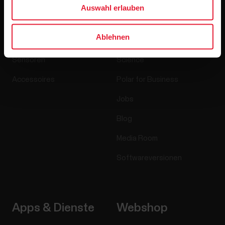
Produkte
Über Polar
Auswahl erlauben
Ablehnen
Uhren
Wer wir sind
Sensoren
Science
Accessoires
Polar for Business
Jobs
Blog
Media Room
Softwareversionen
Apps & Dienste
Webshop