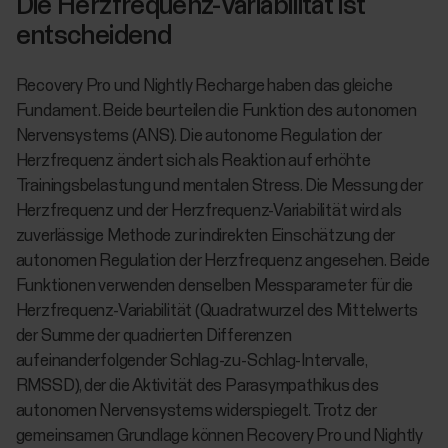
Die Herzfrequenz-Variabilität ist
entscheidend
Recovery Pro und Nightly Recharge haben das gleiche
Fundament. Beide beurteilen die Funktion des autonomen
Nervensystems (ANS). Die autonome Regulation der
Herzfrequenz ändert sich als Reaktion auf erhöhte
Trainingsbelastung und mentalen Stress. Die Messung der
Herzfrequenz und der Herzfrequenz-Variabilität wird als
zuverlässige Methode zur indirekten Einschätzung der
autonomen Regulation der Herzfrequenz angesehen. Beide
Funktionen verwenden denselben Messparameter für die
Herzfrequenz-Variabilität (Quadratwurzel des Mittelwerts
der Summe der quadrierten Differenzen
aufeinanderfolgender Schlag-zu-Schlag-Intervalle,
RMSSD), der die Aktivität des Parasympathikus des
autonomen Nervensystems widerspiegelt. Trotz der
gemeinsamen Grundlage können Recovery Pro und Nightly