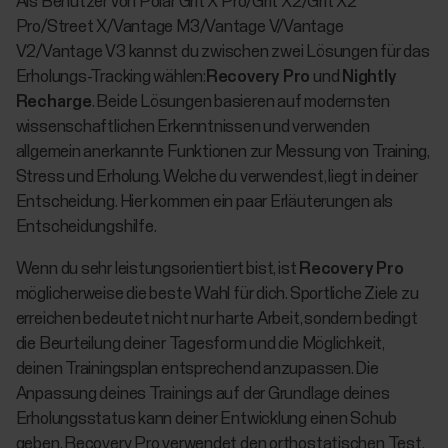
Als Benutzer von Polar Grit X Pro/Grit X2/Grit X2
Pro/Street X/Vantage M3/Vantage V/Vantage
V2/Vantage V3 kannst du zwischen zwei Lösungen für das
Erholungs-Tracking wählen:
Recovery Pro
und
Nightly
Recharge
. Beide Lösungen basieren auf modernsten
wissenschaftlichen Erkenntnissen und verwenden
allgemein anerkannte Funktionen zur Messung von Training,
Stress und Erholung. Welche du verwendest, liegt in deiner
Entscheidung. Hier kommen ein paar Erläuterungen als
Entscheidungshilfe.
Wenn du sehr leistungsorientiert bist, ist
Recovery Pro
möglicherweise die beste Wahl für dich. Sportliche Ziele zu
erreichen bedeutet nicht nur harte Arbeit, sondern bedingt
die Beurteilung deiner Tagesform und die Möglichkeit,
deinen Trainingsplan entsprechend anzupassen. Die
Anpassung deines Trainings auf der Grundlage deines
Erholungsstatus kann deiner Entwicklung einen Schub
geben. Recovery Pro verwendet den orthostatischen Test,