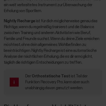
ein weit verbreitetes Instrument zur Überwachung der
Erholung von Sportlern.
Nightly Recharge
ist für dich möglicherweise genau das
Richtige, wenn du regelmäßig trainierst und die Balance
zwischen Training und anderen Aktivitäten wie Beruf,
Familie und Freunde suchst. Wenn du deine Ziele erreichen
möchtest, ohne dein allgemeines Wohlbefinden zu
beeinträchtigen. Nightly Recharge ist eine automatische
Analyse der nächtlichen Erholung, die es dir ermöglicht,
täglich die richtigen Entscheidungen zu treffen.
Der
Orthostatische Test
ist Teil der
Funktion Recovery Pro, kann aber auch
unabhängig davon genutzt werden.