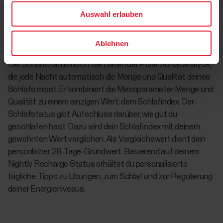
Herzfrequenz-Variabilität als eine unzureichende Erholung
Auswahl erlauben
angesehen werden können, während eine niedrige
Herzfrequenz und eine erhöhte Herzfrequenz-Variabilität
Ablehnen
als guter Erholungsstatus gewertet werden können.
Der Schlafstatus nutzt die Daten der Polar Schlafanalyse,
die jede Nacht automatisch die Menge und Qualität deines
Schlafs misst. Er kombiniert die Messparameter Menge und
Qualität zu einem einzigen Wert: dem Schlafindex. Der
Schlafstatus gibt Aufschluss darüber, wie gut du
geschlafen hast. Dazu wird dein Schlafindex mit deinem
gewohnten Wert verglichen. Als Vergleichswert dient dein
persönlicher 28-Tage-Grundwert. Basierend auf deinem
Nightly Recharge Status erhältst du personalisierte
tägliche Tipps zu Übungen, zum Schlaf und zur Regulierung
deiner Energieniveaus.