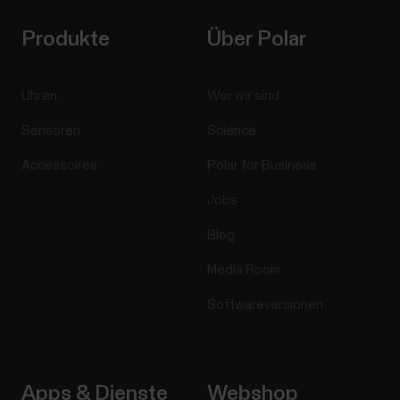
Produkte
Über Polar
Uhren
Wer wir sind
Sensoren
Science
Accessoires
Polar for Business
Jobs
Blog
Media Room
Softwareversionen
Apps & Dienste
Webshop