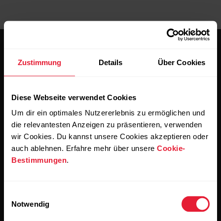
Zustimmung
Details
Über Cookies
Diese Webseite verwendet Cookies
Bleibe auf dem Laufenden.
Um dir ein optimales Nutzererlebnis zu ermöglichen und
die relevantesten Anzeigen zu präsentieren, verwenden
Abonniere unseren vierzehntägigen Newsletter, um
wir Cookies. Du kannst unsere Cookies akzeptieren oder
alle Updates direkt in deinen Posteingang zu erhalten.
auch ablehnen. Erfahre mehr über unsere
Cookie-
Bestimmungen
.
Einwilligungsauswahl
Notwendig