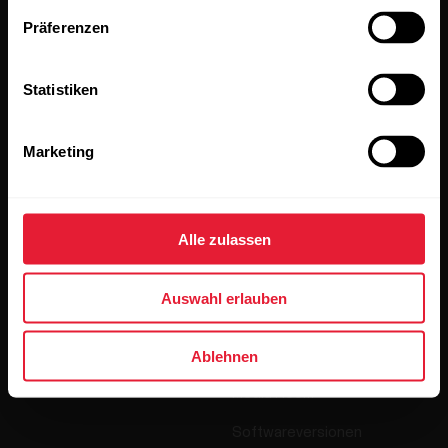
Präferenzen
Wenn du auf „Abonnieren“ klickst, erklärst du dich damit
einverstanden, E-Mails von Polar zu erhalten und bestätigst,
dass du unseren
Datenschutzhinweis gelesen hast.
Statistiken
Produkte
Über Polar
Marketing
Uhren
Wer wir sind
Sensoren
Science
Alle zulassen
Accessoires
Polar for Business
Auswahl erlauben
Jobs
Blog
Ablehnen
Media Room
Softwareversionen