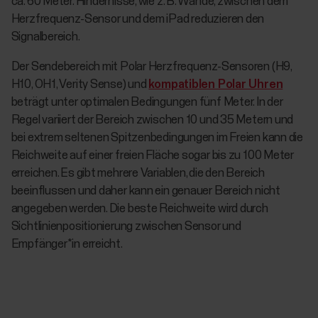
ca. 60 Meter. Hindernisse, wie z. B. Wände, zwischen dem
Herzfrequenz-Sensor und dem iPad reduzieren den
Signalbereich.
Der Sendebereich mit Polar Herzfrequenz-Sensoren (H9,
H10, OH1, Verity Sense) und
kompatiblen Polar Uhren
beträgt unter optimalen Bedingungen fünf Meter. In der
Regel variiert der Bereich zwischen 10 und 35 Metern und
bei extrem seltenen Spitzenbedingungen im Freien kann die
Reichweite auf einer freien Fläche sogar bis zu 100 Meter
erreichen. Es gibt mehrere Variablen, die den Bereich
beeinflussen und daher kann ein genauer Bereich nicht
angegeben werden. Die beste Reichweite wird durch
Sichtlinienpositionierung zwischen Sensor und
Empfänger*in erreicht.