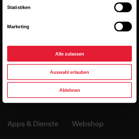
Produkte
Über Polar
Statistiken
Uhren
Wer wir sind
Marketing
Sensoren
Science
Accessoires
Polar for Business
Alle zulassen
Jobs
Blog
Auswahl erlauben
Media Room
Ablehnen
Softwareversionen
Apps & Dienste
Webshop