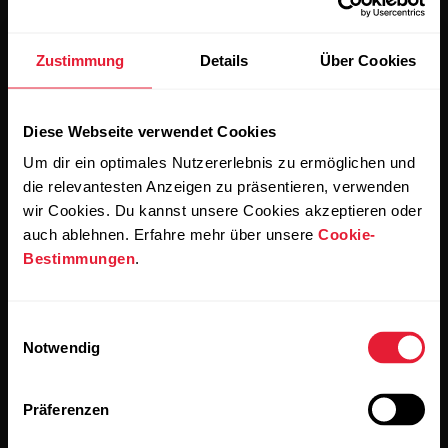
Zustimmung
Details
Über Cookies
Bleibe auf dem Laufenden.
Diese Webseite verwendet Cookies
Abonniere unseren vierzehntägigen Newsletter, um
alle Updates direkt in deinen Posteingang zu erhalten.
Um dir ein optimales Nutzererlebnis zu ermöglichen und
die relevantesten Anzeigen zu präsentieren, verwenden
wir Cookies. Du kannst unsere Cookies akzeptieren oder
auch ablehnen. Erfahre mehr über unsere
Cookie-
Bestimmungen
.
Einwilligungsauswahl
Notwendig
Wenn du auf „Abonnieren“ klickst, erklärst du dich damit
einverstanden, E-Mails von Polar zu erhalten und bestätigst,
dass du unseren
Datenschutzhinweis gelesen hast.
Präferenzen