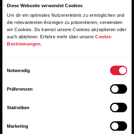
Diese Webseite verwendet Cookies
Um dir ein optimales Nutzererlebnis zu ermöglichen und
die relevantesten Anzeigen zu präsentieren, verwenden
wir Cookies. Du kannst unsere Cookies akzeptieren oder
auch ablehnen. Erfahre mehr über unsere
Cookie-
Wenn du auf „Abonnieren“ klickst, erklärst du dich damit
einverstanden, E-Mails von Polar zu erhalten und bestätigst,
Bestimmungen
.
dass du unseren
Datenschutzhinweis gelesen hast.
Einwilligungsauswahl
Produkte
Über Polar
Notwendig
Uhren
Wer wir sind
Präferenzen
Sensoren
Science
Statistiken
Accessoires
Polar for Business
Jobs
Marketing
Blog