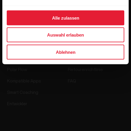
Media Room
Alle zulassen
Softwareversionen
Auswahl erlauben
Apps & Dienste
Webshop
Ablehnen
Polar Flow
Retourenrichtlinie
Kompatible Apps
FAQ
Smart Coaching
Entwickler