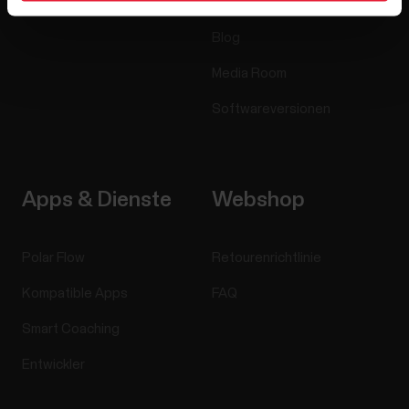
Jobs
Blog
Media Room
Softwareversionen
Apps & Dienste
Webshop
Polar Flow
Retourenrichtlinie
Kompatible Apps
FAQ
Smart Coaching
Entwickler