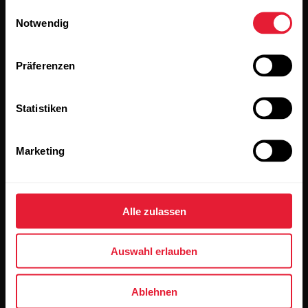
Einwilligungsauswahl
Notwendig
Präferenzen
Statistiken
Wenn du auf „Abonnieren“ klickst, erklärst du dich damit
einverstanden, E-Mails von Polar zu erhalten und bestätigst,
dass du unseren
Datenschutzhinweis gelesen hast.
Marketing
Produkte
Über Polar
Alle zulassen
Uhren
Wer wir sind
Auswahl erlauben
Sensoren
Science
Accessoires
Polar for Business
Ablehnen