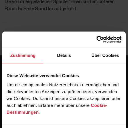
Die von dir eingeladenen Sportler*innen sind am unteren
Rand der Seite
Sportler
aufgeführt.
Zustimmung
Details
Über Cookies
Diese Webseite verwendet Cookies
Um dir ein optimales Nutzererlebnis zu ermöglichen und
die relevantesten Anzeigen zu präsentieren, verwenden
Bleibe auf dem Laufenden.
wir Cookies. Du kannst unsere Cookies akzeptieren oder
auch ablehnen. Erfahre mehr über unsere
Cookie-
Bestimmungen
.
Abonniere unseren vierzehntägigen Newsletter, um
alle Updates direkt in deinen Posteingang zu erhalten.