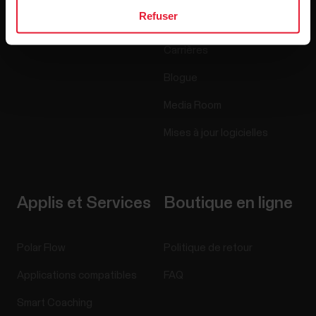
Refuser
Accessoires
Polar for Business
Carrières
Blogue
Media Room
Mises à jour logicielles
Applis et Services
Boutique en ligne
Polar Flow
Politique de retour
Applications compatibles
FAQ
Smart Coaching