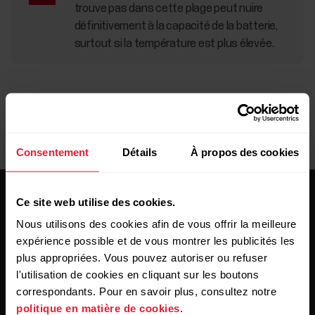
trouve pas dans cette plage peut nuire
définitivement à la capacité de la batterie,
surtout si la température est plus élevée.
Consentement
Détails
À propos des cookies
Ce site web utilise des cookies.
Nous utilisons des cookies afin de vous offrir la meilleure
expérience possible et de vous montrer les publicités les
plus appropriées. Vous pouvez autoriser ou refuser
Restez au courant!
l'utilisation de cookies en cliquant sur les boutons
correspondants. Pour en savoir plus, consultez notre
politique en matière de cookies
.
Inscrivez-vous à notre infolettre bimensuelle pour