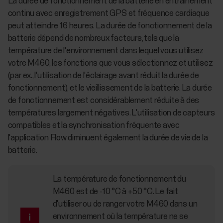
La durée de fonctionnement de la batterie en entraînement
continu avec enregistrement GPS et fréquence cardiaque
peut atteindre 16 heures. La durée de fonctionnement de la
batterie dépend de nombreux facteurs, tels que la
température de l'environnement dans lequel vous utilisez
votre M460, les fonctions que vous sélectionnez et utilisez
(par ex., l'utilisation de l'éclairage avant réduit la durée de
fonctionnement), et le vieillissement de la batterie. La durée
de fonctionnement est considérablement réduite à des
températures largement négatives. L'utilisation de capteurs
compatibles et la synchronisation fréquente avec
l'application Flow diminuent également la durée de vie de la
batterie.
La température de fonctionnement du
M460 est de -10 °C à +50 °C. Le fait
d'utiliser ou de ranger votre M460 dans un
environnement où la température ne se