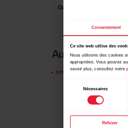
Où trouver le statut de récu
Consentement
Ce site web utilise des cook
Autre mesure
Nous utilisons des cookies af
appropriées. Vous pouvez auto
savoir plus, consultez notre
https://www.polar.com/blog/re
Sélection
Nécessaires
du
consentement
Refuser