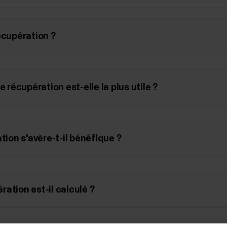
écupération ?
e récupération est-elle la plus utile ?
tion s'avère-t-il bénéfique ?
ation est-il calculé ?