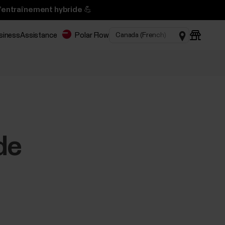
l’entraînement hybride 💪
usiness
Assistance
Polar Flow
de