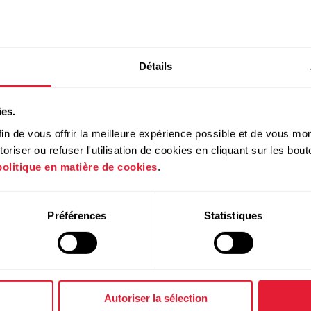
pération sur le service Web Polar Flow ?
Détails
ies.
in de vous offrir la meilleure expérience possible et de vous mont
riser ou refuser l'utilisation de cookies en cliquant sur les bo
politique en matière de cookies
.
covery-status-lets-talk-polar/
Préférences
Statistiques
Autoriser la sélection