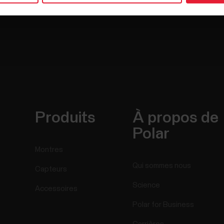
Produits
À propos de
Polar
Montres
Qui sommes nous
Capteurs
Science
Accessoires
Polar for Business