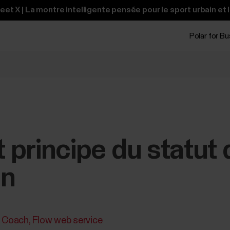
t X | La montre intelligente pensée pour le sport urbain et 
Polar for B
t principe du statut 
on
r Coach
Flow web service