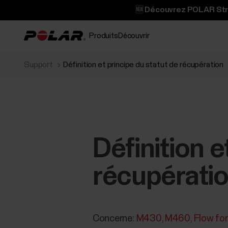
🆕 Découvrez POLAR Stree
Produits
Découvrir
Support
Définition et principe du statut de récupération
Définition e
récupérati
Concerne:
M430
M460
Flow fo