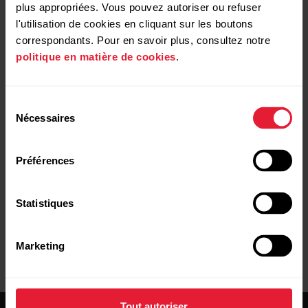
plus appropriées. Vous pouvez autoriser ou refuser
l'utilisation de cookies en cliquant sur les boutons
correspondants. Pour en savoir plus, consultez notre
politique en matière de cookies
.
Sélection
Nécessaires
du
Une fois l'opération terminée, le message
consentement
Synchronisation terminée
apparaît sur votre dispositif
Polar.
Préférences
Statistiques
Marketing
Tout autoriser