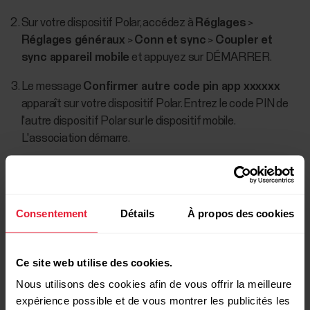
Sur votre dispositif Polar, accédez à
Réglages
>
Réglages généraux
>
Conn et sync
>
Coupler et
sync appareil mobile
et appuyez sur DÉMARRER.
Le message
Confirmer autre code pin app xxxxxx
apparaît sur votre dispositif Polar. Entrez le code PIN de
l'autre dispositif Polar sur le dispositif mobile.
L'association démarre.
Consentement
Détails
À propos des cookies
Ce site web utilise des cookies.
Nous utilisons des cookies afin de vous offrir la meilleure
expérience possible et de vous montrer les publicités les