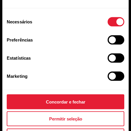
Métricas de natação no Vantage V3
Seleção
Necessários
de
consentimento
Para obter as informações mais precisas,
defina a mão em que você usa o relógio. Você
Preferências
pode verificar se definiu a mão em que usa o
relógio nas configurações do produto no
Estatísticas
Flow.
Marketing
Concordar e fechar
Permitir seleção