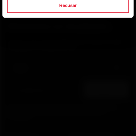
Recusar
Mantenha-se atualizado.
Inscreva-se em nossa newsletter quinzenal para receber
atualizações e novidades da Polar.
Ao clicar em Inscrever-se, você concorda em receber e-
mails da Polar e confirma que leu nosso
Aviso de
Privacidade.