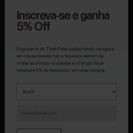
Natação em piscina
Inscreva-se e ganha
5% Off
Natação em águas abertas
Faça parte do Time Polar cadastrando-se agora
em nossa newsletter, e fique por dentro de
todas as ótimas novidades e ofertas! Você
Medição da frequência cardíaca na água
receberá 5% de desconto* em uma compra.
Métricas de natação no Grit X
Métricas de natação no Grit X Pro