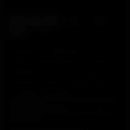
© Polar Electro 2025 . All Rights Reserved.
Garantia
Informações regulatórias
Declaração de
acessibilidade
Termos de Uso
Cookies
Preferências de cookies
Provedores de Serviço
Privacidade
Aviso de dados
Polar Electro Brasil Comercio, Distribuição, Importação e
Exportação Ltda.
CNPJ nº 24.479.880/0003-50
Rod. Anhanguera, Km 32,5, 800 – Bloco 300, Galpão 21 –
Cajamar (SP)
CEP: 07753-580