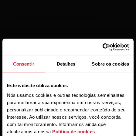
Métricas de natação no Vantage M2
Métricas de natação no Vantage M3
Consentir
Detalhes
Sobre os cookies
Métricas de natação no Vantage V
Este website utiliza cookies
Nós usamos cookies e outras tecnologias semelhantes
para melhorar a sua experiência em nossos serviços,
Métricas de natação no Vantage V2
personalizar publicidade e recomendar conteúdo de seu
interesse. Ao utilizar nossos serviços, você concorda
com tal monitoramento. Informamos ainda que
atualizamos a nossa
Política de cookies
.