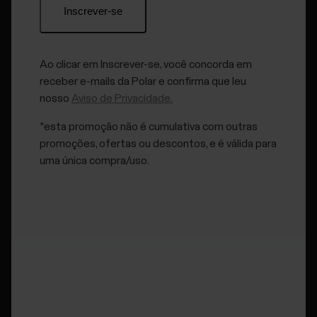
Métricas de natação no Grit X2
Ao clicar em Inscrever-se, você concorda em
receber e-mails da Polar e confirma que leu
nosso
Aviso de Privacidade.
Métricas de natação no Grit X2 Pro
*esta promoção não é cumulativa com outras
promoções, ofertas ou descontos, e é válida para
uma única compra/uso.
Métricas de natação no Ignite
Métricas de natação no Ignite 2