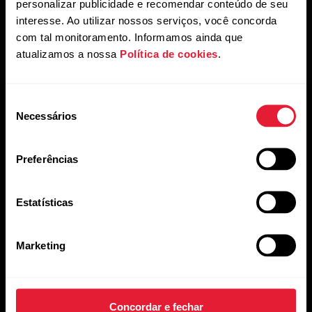
personalizar publicidade e recomendar conteúdo de seu
interesse. Ao utilizar nossos serviços, você concorda
com tal monitoramento. Informamos ainda que
atualizamos a nossa
Política de cookies
.
Seleção
Necessários
de
consentimento
Preferências
Mantenha-se atualizado.
Estatísticas
Inscreva-se em nossa newsletter quinzenal para receber
atualizações e novidades da Polar.
Marketing
Concordar e fechar