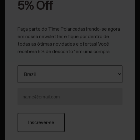
5% Off
permissão de localização é necessária para buscar
dispositivos Bluetooth.
Se você usa vários dispositivos Polar compatíveis com o
Faça parte do Time Polar cadastrando-se agora
aplicativo Polar Flow, verifique se escolheu o A370 como
em nossa newsletter, e fique por dentro de
dispositivo ativo no aplicativo Flow no Android. Dessa forma,
todas as ótimas novidades e ofertas! Você
o aplicativo Flow saberá que deve se conectar ao relógio. No
receberá 5% de desconto* em uma compra.
aplicativo Polar Flow, acesse Dispositivos e escolha A370.
Depois, volte ao menu principal.
Seu A370 deve ser
emparelhado
com o aplicativo Flow
para poder sincronizar com ele. Para sincronizar seu A370
com o aplicativo Polar Flow com sucesso, o aplicativo e o
A370 devem estar atualizados. Verifique na App Store ou
no Google Play se você tem a versão mais recente do
aplicativo instalada. O aplicativo Flow ou o FlowSync
avisarão se houver uma atualização de firmware disponível
para seu controlador de condicionamento físico.