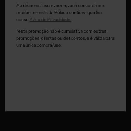
Para sincronizar:
Ao clicar em Inscrever-se, você concorda em
receber e-mails da Polar e confirma que leu
O aplicativo Flow deve estar em execução em seu
nosso
Aviso de Privacidade.
dispositivo móvel pelo menos em segundo plano.
*esta promoção não é cumulativa com outras
Pressione e segure o botão lateral no A370 até ver o
promoções, ofertas ou descontos, e é válida para
texto
Procurando
na tela do A370.
uma única compra/uso.
A tela mostrará os textos
Procurando
,
Conectando
,
Sincronizando
e
Concluído
durante e depois de uma
sincronização bem-sucedida.
Após a sincronização, você poderá ver os resultados na
tela de atividade diária do aplicativo Flow e no Diário de
treino.
Se você tiver dificuldade para sincronizar, tente estes
passos um de cada vez: