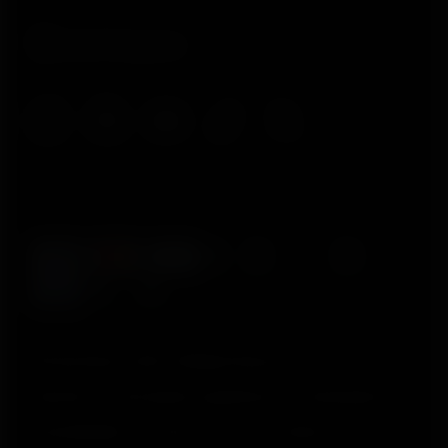
© Polar Electro 2025 . All Rights Reserved.
Garantia
Informações regulatórias
Declaração de
acessibilidade
Termos de Uso
Cookies