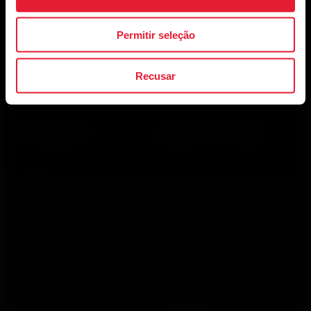
Permitir seleção
Ao clicar em Inscrever-se, você concorda em receber e-
mails da Polar e confirma que leu nosso
Aviso de
Recusar
Privacidade.
Produtos
Sobre a Polar
Relógios
Quem somos
Sensores
Ciência
Acessórios
Polar para negócios
Carreiras
Blog