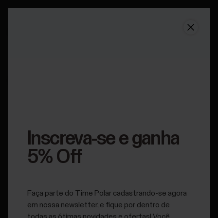
Suporte
Polar Vantage M2 | Como trocar a pulseira
Polar Vantage M2 |
Como trocar a pulseira
Inscreva-se e ganha
Aplicável a:
Vantage M2
5% Off
Faça parte do Time Polar cadastrando-se agora
em nossa newsletter, e fique por dentro de
todas as ótimas novidades e ofertas! Você