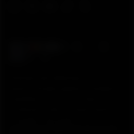
© Polar Electro 2025 . All Rights Reserved.
Garantia
Informações regulatórias
Declaração de
acessibilidade
Termos de Uso
Cookies
Preferências de cookies
Provedores de Serviço
Privacidade
Aviso de dados
Polar Electro Brasil Comercio, Distribuição, Importação e
Exportação Ltda.