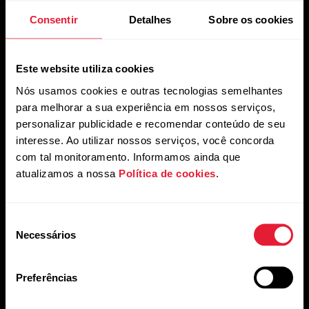
mails da Polar e confirma que leu nosso
Aviso de
uma única compra/uso.
Privacidade.
Consentir
Detalhes
Sobre os cookies
Produtos
Sobre a Polar
Este website utiliza cookies
Nós usamos cookies e outras tecnologias semelhantes
para melhorar a sua experiência em nossos serviços,
Relógios
Quem somos
personalizar publicidade e recomendar conteúdo de seu
Sensores
Ciência
interesse. Ao utilizar nossos serviços, você concorda
com tal monitoramento. Informamos ainda que
Acessórios
Polar para negócios
atualizamos a nossa
Política de cookies
.
Carreiras
Blog
Seleção
Necessários
de
Media Room
consentimento
Versões do software
Preferências