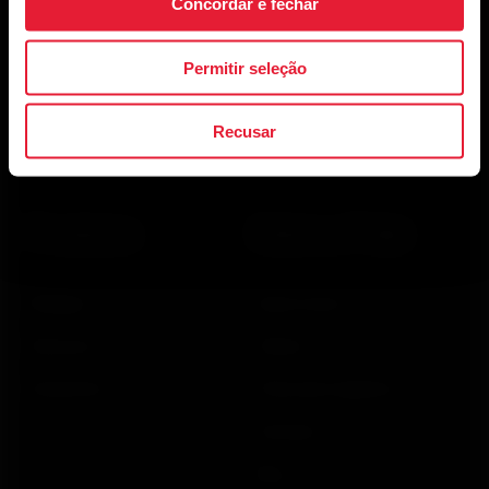
Concordar e fechar
Permitir seleção
Ao clicar em Inscrever-se, você concorda em receber e-
Recusar
mails da Polar e confirma que leu nosso
Aviso de
Privacidade.
Produtos
Sobre a Polar
Relógios
Quem somos
Sensores
Ciência
Acessórios
Polar para negócios
Carreiras
Blog