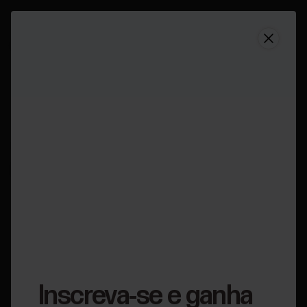
Suporte
Como alterar o idioma do Polar Flow e do Polar Beat
Como alterar o idioma
do Polar Flow e do Polar
Beat
Aplicável a:
Beat
Flow app
Veja como alterar o idioma do aplicativo nas duas
plataformas móveis:
Inscreva-se e ganha