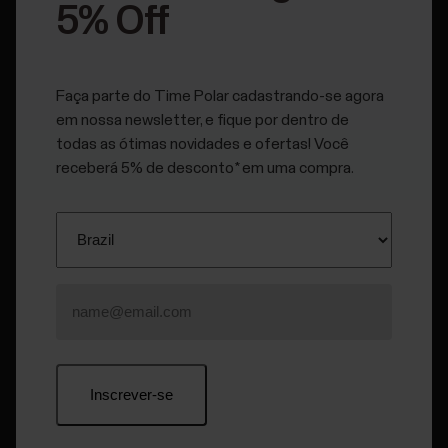
5% Off
Android
O idioma do aplicativo é o mesmo usado pelo sistema
Faça parte do Time Polar cadastrando-se agora
operacional do celular. A única maneira de alterar o idioma do
em nossa newsletter, e fique por dentro de
aplicativo é mudando o idioma nas configurações do celular.
todas as ótimas novidades e ofertas! Você
receberá 5% de desconto* em uma compra.
iOS
A partir do iOS 13, você também pode alterar o idioma do
aplicativo separadamente do idioma do celular. No iPhone,
acesse
Ajustes
>
Polar Flow
/
Polar Beat
>
Idioma
e
escolha o idioma desejado.