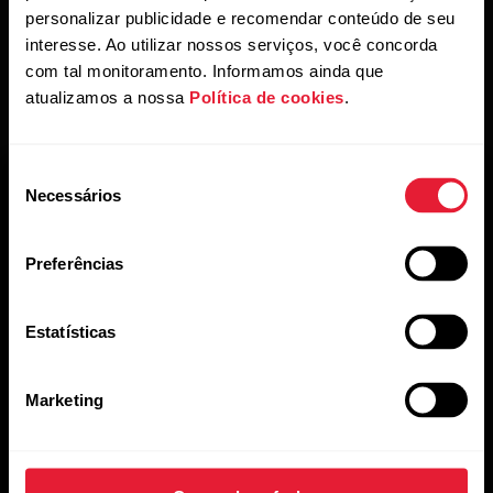
personalizar publicidade e recomendar conteúdo de seu
interesse. Ao utilizar nossos serviços, você concorda
com tal monitoramento. Informamos ainda que
atualizamos a nossa
Política de cookies
.
Seleção
Necessários
de
consentimento
Preferências
Mantenha-se atualizado.
Estatísticas
Inscreva-se em nossa newsletter quinzenal para receber
Marketing
atualizações e novidades da Polar.