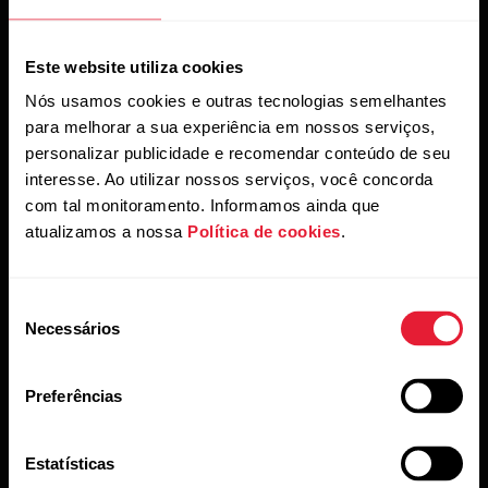
Conheça a coleção de relógios Polar em
polar.com
.
Este website utiliza cookies
Nós usamos cookies e outras tecnologias semelhantes
para melhorar a sua experiência em nossos serviços,
personalizar publicidade e recomendar conteúdo de seu
Leitura complementar
interesse. Ao utilizar nossos serviços, você concorda
com tal monitoramento. Informamos ainda que
A tela do meu relógio Polar está quebrada
atualizamos a nossa
Política de cookies
.
Instruções de uso e cuidados para dispositivos
Polar com medição de frequência cardíaca baseada
Seleção
no pulso
Necessários
de
consentimento
Polar Support | Restarting & Resetting
Preferências
Como faço para reiniciar o Ignite/Unite?
Como faço para reiniciar o Grit X/Pacer/Street
Estatísticas