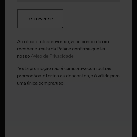
Substituição da tela e dos botões na
Assistência Técnica Polar
A tela e os botões dos dispositivos listados abaixo
podem ser substituídos
na
Assistência Técnica Polar
,
Ao clicar em Inscrever-se, você concorda em
onde utilizam componentes aprovados pela Polar e seguem
receber e-mails da Polar e confirma que leu
protocolos de teste específicos.
nosso
Aviso de Privacidade.
Grit X
*esta promoção não é cumulativa com outras
promoções, ofertas ou descontos, e é válida para
Grit X Pro
uma única compra/uso.
Grit X2
Grit X2 Pro
M430
Street X