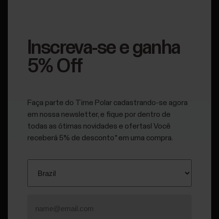
Se você estiver tendo problemas com a tela ou os botões
do seu dispositivo Polar, recomendamos primeiro seguir
Inscreva-se e ganha
estas instruções que podem ajudar a resolver o problema.
5% Off
Solução de problemas da tela sensível ao toque
Faça parte do Time Polar cadastrando-se agora
em nossa newsletter, e fique por dentro de
todas as ótimas novidades e ofertas! Você
Solução de problemas dos botões
receberá 5% de desconto* em uma compra.
Se nenhuma das soluções acima ajudar, dependendo do
modelo do seu dispositivo, a tela e os botões ou o
dispositivo inteiro precisarão ser substituídos.