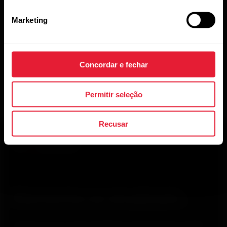
X/Vantage?
Marketing
Concordar e fechar
Permitir seleção
Recusar
Mantenha-se atualizado.
Inscreva-se em nossa newsletter quinzenal para receber