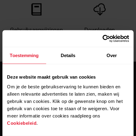
Gebruiksaanwijzingen
Downloaden
Toestemming
Details
Over
Deze website maakt gebruik van cookies
Om je de beste gebruikservaring te kunnen bieden en
alleen relevante advertenties te laten zien, maken wij
gebruik van cookies. Klik op de gewenste knop om het
Blijf op de hoogte.
gebruik van cookies toe te staan of te weigeren. Voor
meer informatie over cookies raadpleeg ons
Cookiebeleid
.
Meld je aan voor onze tweewekelijkse nieuwsbrief en krijg
updates rechtstreeks in je inbox.