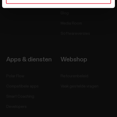
Carrières
Blog
Media Room
Softwareversies
Apps & diensten
Webshop
Polar Flow
Retourenbeleid
Compatibele apps
Vaak gestelde vragen
Smart Coaching
Developers