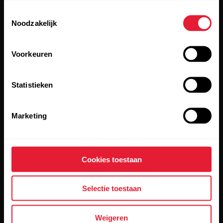
Toestemmingsselectie
Noodzakelijk
Voorkeuren
Statistieken
Door op Aanmelden te klikken, geef je aan akkoord te gaan
met het ontvangen van e-mails van Polar en bevestig je dat
je
ons privacybeleid te hebben gelezen.
Marketing
Producten
Over Polar
Cookies toestaan
Horloges
Wie zijn wij
Selectie toestaan
Sensoren
Science
Accessoires
Polar zakelijk
Weigeren