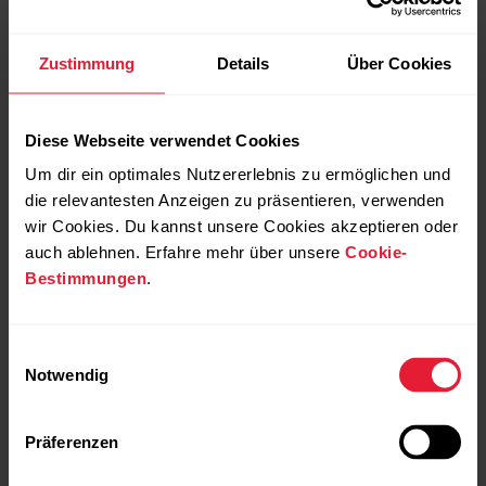
Zustimmung
Details
Über Cookies
Diese Webseite verwendet Cookies
Um dir ein optimales Nutzererlebnis zu ermöglichen und
die relevantesten Anzeigen zu präsentieren, verwenden
wir Cookies. Du kannst unsere Cookies akzeptieren oder
auch ablehnen. Erfahre mehr über unsere
Cookie-
Bestimmungen
.
Weitere Informationen über Strava Segmente findest du
auf der
Strava Support
-Seite.
Einwilligungsauswahl
Notwendig
Strava Live Segments ist eine Marke von Strava, Inc.
Präferenzen
Gefährliche Strava Segmente werden nicht
mehr auf Polar Flow übertragen. Segmente