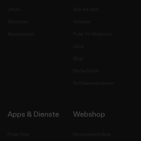
Uhren
Wer wir sind
Sensoren
Science
Accessoires
Polar for Business
Jobs
Blog
Media Room
Softwareversionen
Apps & Dienste
Webshop
Polar Flow
Retourenrichtlinie