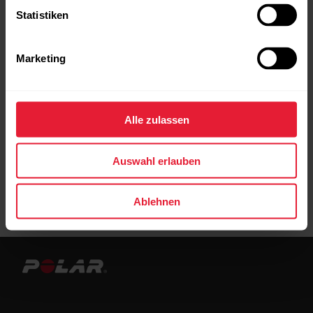
mit einer Durchschnittsnote unter -0,25 %
Statistiken
werden aufgrund von Sicherheitsbedenken
nicht mehr von Strava unterstützt. Bergab
Marketing
und ähnlich steil absteigende Segmente
werden nicht synchronisiert. Leider können
wir nicht steuern, welche Segmente als
gefährlich bestimmt sind.
Alle zulassen
Auswahl erlauben
Ablehnen