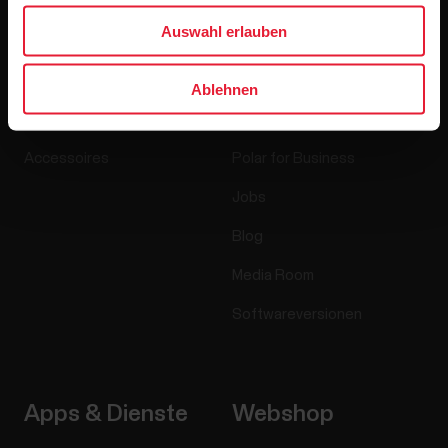
Produkte
Über Polar
Auswahl erlauben
Uhren
Wer wir sind
Ablehnen
Sensoren
Science
Accessoires
Polar for Business
Jobs
Blog
Media Room
Softwareversionen
Apps & Dienste
Webshop