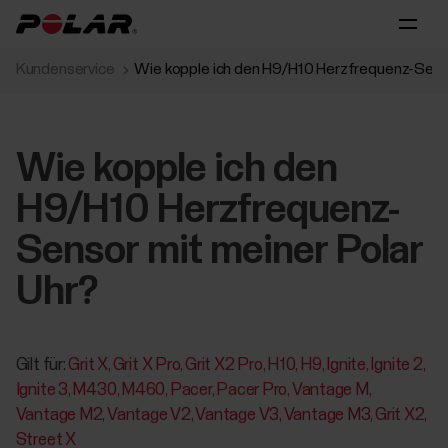
Kundenservice
Wie kopple ich den H9/H10 Herzfrequenz-Senso
Wie kopple ich den
H9/H10 Herzfrequenz-
Sensor mit meiner Polar
Uhr?
Gilt für:
Grit X
Grit X Pro
Grit X2 Pro
H10
H9
Ignite
Ignite 2
Ignite 3
M430
M460
Pacer
Pacer Pro
Vantage M
Vantage M2
Vantage V2
Vantage V3
Vantage M3
Grit X2
Street X