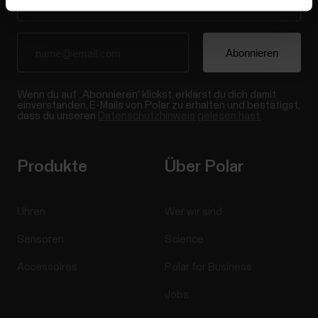
Wenn du auf „Abonnieren“ klickst, erklärst du dich damit
einverstanden, E-Mails von Polar zu erhalten und bestätigst,
dass du unseren
Datenschutzhinweis gelesen hast.
Produkte
Über Polar
Uhren
Wer wir sind
Sensoren
Science
Accessoires
Polar for Business
Jobs