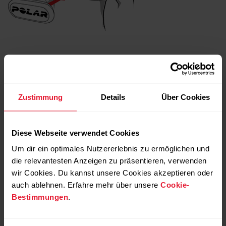
Führe dann folgende Schritte an deiner Uhr aus:
Gehe zu
Einstellungen
>
Allgemeine Einstellungen
>
Koppeln und synchronisieren
und wähle
Zustimmung
Details
Über Cookies
Sensor/Gerät koppeln
.
Die Uhr beginnt, nach deinem Sensor zu suchen.
Diese Webseite verwendet Cookies
Um dir ein optimales Nutzererlebnis zu ermöglichen und
Sobald der Herzfrequenz-Sensor gefunden wurde, wird
die relevantesten Anzeigen zu präsentieren, verwenden
die Geräte-ID angezeigt, z. B.
Polar H10 xxxxxxxx
.
wir Cookies. Du kannst unsere Cookies akzeptieren oder
Drücke OK, um mit der Kopplung zu beginnen.
auch ablehnen. Erfahre mehr über unsere
Cookie-
Wenn die Kopplung abgeschlossen ist, wird
Kopplung
Bestimmungen
.
abgeschlossen
angezeigt.