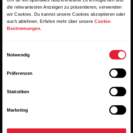
einverstanden, E-Mails von Polar zu erhalten und bestätigst,
dass du unseren
Datenschutzhinweis gelesen hast.
die relevantesten Anzeigen zu präsentieren, verwenden
wir Cookies. Du kannst unsere Cookies akzeptieren oder
auch ablehnen. Erfahre mehr über unsere
Cookie-
Produkte
Über Polar
Bestimmungen
.
Uhren
Wer wir sind
Einwilligungsauswahl
Notwendig
Sensoren
Science
Accessoires
Polar for Business
Präferenzen
Jobs
Statistiken
Blog
Media Room
Marketing
Softwareversionen