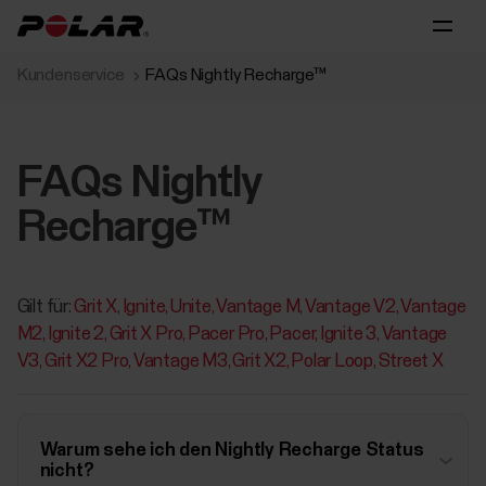
Kundenservice
FAQs Nightly Recharge™
FAQs Nightly
Recharge™
Gilt für:
Grit X
Ignite
Unite
Vantage M
Vantage V2
Vantage
M2
Ignite 2
Grit X Pro
Pacer Pro
Pacer
Ignite 3
Vantage
V3
Grit X2 Pro
Vantage M3
Grit X2
Polar Loop
Street X
Warum sehe ich den Nightly Recharge Status
nicht?