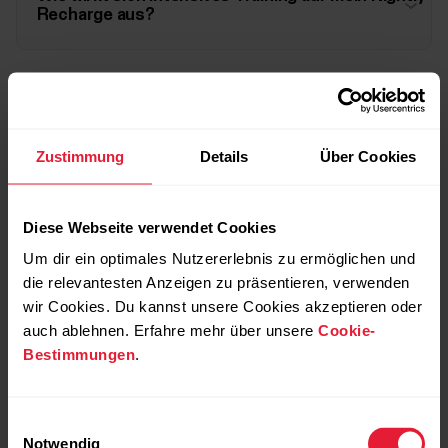
Recharge aus?
Wie wirkt sich Alkohol auf meine Erholung aus?
Zustimmung
Details
Über Cookies
Beeinflusst meine Fitnessniveau die
Diese Webseite verwendet Cookies
Ergebnisse?
Um dir ein optimales Nutzererlebnis zu ermöglichen und
die relevantesten Anzeigen zu präsentieren, verwenden
wir Cookies. Du kannst unsere Cookies akzeptieren oder
auch ablehnen. Erfahre mehr über unsere
Cookie-
Warum habe ich heute Morgen keinen Schlaf-Tipp
erhalten?
Bestimmungen
.
Einwilligungsauswahl
Notwendig