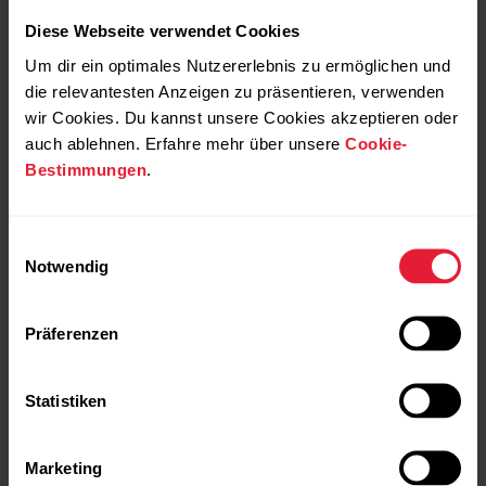
Webservice ODER in der Polar Flow App verbinden
Diese Webseite verwendet Cookies
Polar Flow Webservice: Einstellungen > Konto >
Um dir ein optimales Nutzererlebnis zu ermöglichen und
TrainingPeaks > Verbinden
die relevantesten Anzeigen zu präsentieren, verwenden
wir Cookies. Du kannst unsere Cookies akzeptieren oder
Polar Flow App: Allgemeine Einstellungen > Verbinden >
auch ablehnen. Erfahre mehr über unsere
Cookie-
TrainingPeaks (wische über die Taste, um die Verbindung
Bestimmungen
.
herzustellen)
Einwilligungsauswahl
Weitere Informationen zu den erweiterten
Notwendig
Leistungsfunktionen von TrainingPeaks findest du im
TrainingPeaks Blog
.
Präferenzen
NORMALIZED POWER®
,
INTENSITY FACTOR®
and
TRAINING STRESS SCORE®
sind Marken von
Statistiken
TrainingPeaks, LLC und werden mit freundlicher
Genehmigung verwendet. Erfahre mehr auf
http://www.trainingpeaks.com
.
Marketing