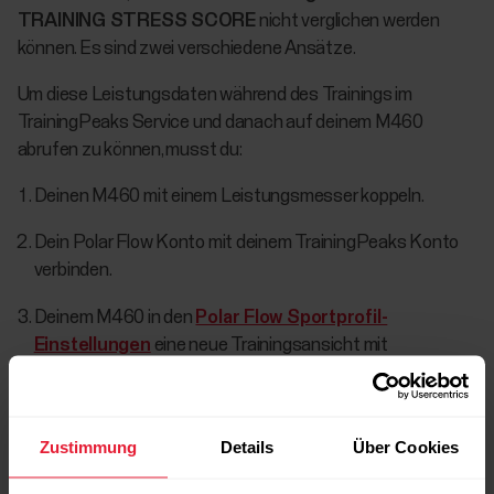
TRAINING STRESS SCORE
nicht verglichen werden
können. Es sind zwei verschiedene Ansätze.
Um diese Leistungsdaten während des Trainings im
TrainingPeaks Service und danach auf deinem M460
abrufen zu können, musst du:
Deinen M460 mit einem Leistungsmesser koppeln.
Dein Polar Flow Konto mit deinem TrainingPeaks Konto
verbinden.
Deinem M460 in den
Polar Flow Sportprofil-
Einstellungen
eine neue Trainingsansicht mit
TrainingPeaks Leistungsdaten hinzufügen.
Deinen M460 synchronisieren.
Zustimmung
Details
Über Cookies
Dein TrainingPeaks und dein Polar Flow Konto im Polar Flow