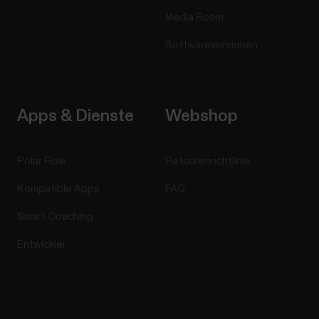
Media Room
Softwareversionen
Apps & Dienste
Webshop
Polar Flow
Retourenrichtlinie
Kompatible Apps
FAQ
Smart Coaching
Entwickler