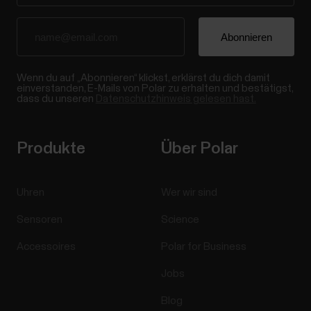
Wenn du auf „Abonnieren“ klickst, erklärst du dich damit
einverstanden, E-Mails von Polar zu erhalten und bestätigst,
dass du unseren
Datenschutzhinweis gelesen hast.
Produkte
Über Polar
Uhren
Wer wir sind
Sensoren
Science
Accessoires
Polar for Business
Jobs
Blog