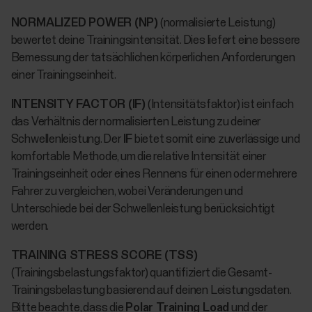
NORMALIZED POWER (NP)
(normalisierte Leistung)
bewertet deine Trainingsintensität. Dies liefert eine bessere
Bemessung der tatsächlichen körperlichen Anforderungen
einer Trainingseinheit.
INTENSITY FACTOR (IF)
(Intensitätsfaktor) ist einfach
das Verhältnis der normalisierten Leistung zu deiner
Schwellenleistung. Der
IF
bietet somit eine zuverlässige und
komfortable Methode, um die relative Intensität einer
Trainingseinheit oder eines Rennens für einen oder mehrere
Fahrer zu vergleichen, wobei Veränderungen und
Unterschiede bei der Schwellenleistung berücksichtigt
werden.
TRAINING STRESS SCORE (TSS)
(Trainingsbelastungsfaktor) quantifiziert die Gesamt-
Trainingsbelastung basierend auf deinen Leistungsdaten.
Bitte beachte, dass die
Polar Training Load
und der