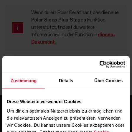
Wenn du ein Polar Gerät hast, das die neue
Polar Sleep Plus Stages
Funktion
unterstützt, findest du weitere
Informationen zu der Funktion in
diesem
Dokument
.
Zustimmung
Details
Über Cookies
Diese Webseite verwendet Cookies
Um dir ein optimales Nutzererlebnis zu ermöglichen und
die relevantesten Anzeigen zu präsentieren, verwenden
wir Cookies. Du kannst unsere Cookies akzeptieren oder
auch ablehnen. Erfahre mehr über unsere
Cookie-