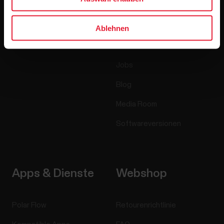
Uhren
Wer wir sind
Sensoren
Science
Ablehnen
Accessoires
Polar for Business
Jobs
Blog
Media Room
Softwareversionen
Apps & Dienste
Webshop
Polar Flow
Retourenrichtlinie