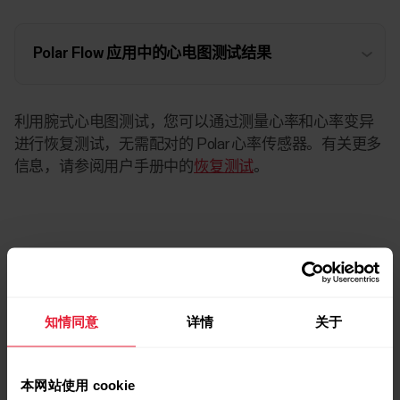
Polar Flow 应用中的心电图测试结果
利用腕式心电图测试，您可以通过测量心率和心率变异
进行恢复测试，无需配对的 Polar 心率传感器。有关更多
信息，请参阅用户手册中的
恢复测试
。
延伸阅读
知情同意
详情
关于
https://www.polar.com/zh-hans/explore/elixir
https://www.polar.com/zh-hans/explore/heart/ecg
本网站使用 cookie