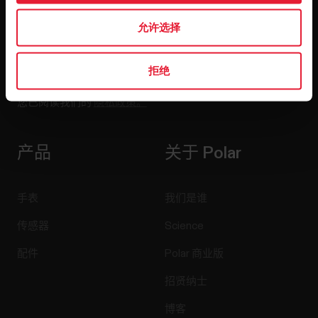
允许选择
拒绝
点击订阅，即表示您同意接收 Polar 发出的电子邮件并确认
您已阅读我们的
隐私政策。
产品
关于 Polar
手表
我们是谁
传感器
Science
配件
Polar 商业版
招贤纳士
博客