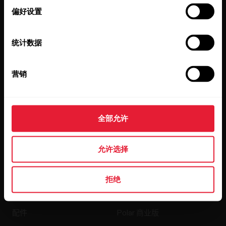
择
偏好设置
统计数据
营销
点击订阅，即表示您同意接收 Polar 发出的电子邮件并确认
您已阅读我们的
隐私政策。
全部允许
产品
关于 Polar
允许选择
手表
我们是谁
拒绝
传感器
Science
配件
Polar 商业版