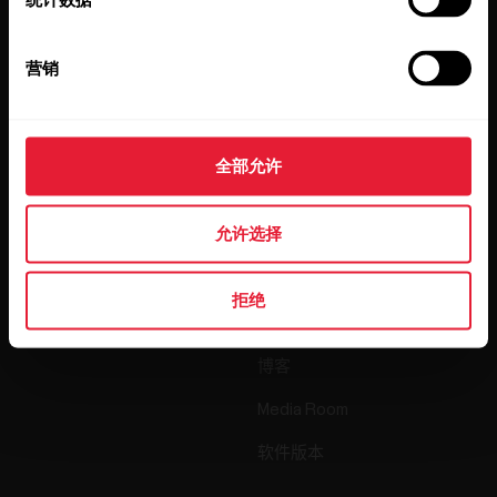
点击订阅，即表示您同意接收 Polar 发出的电子邮件并确认
您已阅读我们的
隐私政策。
营销
产品
关于 Polar
全部允许
手表
我们是谁
允许选择
传感器
Science
配件
Polar 商业版
拒绝
招贤纳士
博客
Media Room
软件版本