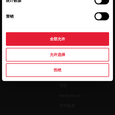
统计数据
点击订阅，即表示您同意接收 Polar 发出的电子邮件并确认
您已阅读我们的
隐私政策。
营销
产品
关于 Polar
全部允许
手表
我们是谁
允许选择
传感器
Science
配件
Polar 商业版
拒绝
招贤纳士
博客
Media Room
软件版本