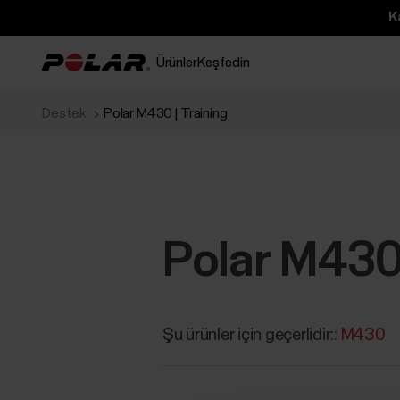
K
Ürünler
Keşfedin
Destek
Polar M430 | Training
Polar M430 
Şu ürünler için geçerlidir::
M430