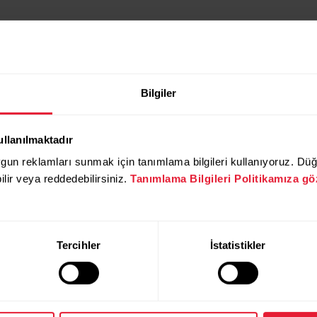
Bilgiler
ullanılmaktadır
ygun reklamları sunmak için tanımlama bilgileri kullanıyoruz. D
bilir veya reddedebilirsiniz.
Tanımlama Bilgileri Politikamıza göz
Ürünler
Polar
Tercihler
İstatistikler
Hakkında
Saatler
Biz Kimiz?
Sensörler