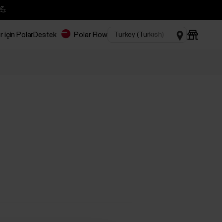
💪
r için Polar
Destek
Polar Flow