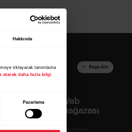
Hakkında
üğmeye tıklayarak tanımlama
Başa dön
 atarak daha fazla bilgi
Uygulamalar
Web
Pazarlama
ve Hizmetler
mağazası
Polar Flow
İade politikası