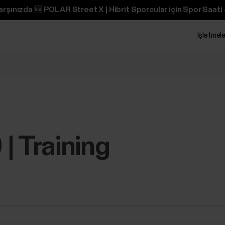
arşınızda 🆕 POLAR Street X | Hibrit Sporcular için Spor Saati 
İşletmele
| Training