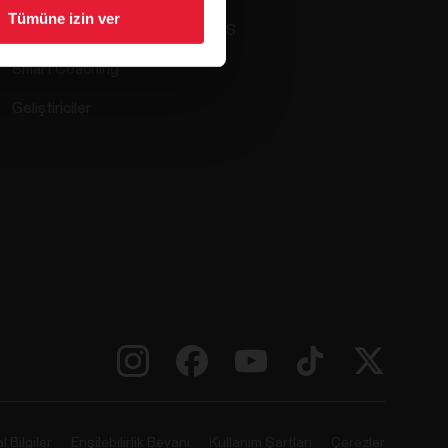
Tümüne izin ver
Uyumlu uygulamalar
SSS
Smart Coaching
Geliştiriciler
l Bilgiler
Erişilebilirlik Beyanı
Kullanım Şartları
Çerezler