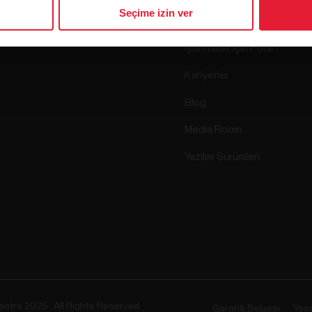
Seçime izin ver
Bilim
Aksesuarlar
İşletmeler için Polar
Kariyerler
Blog
Media Room
Yazılım Sürümleri
ectro 2025 . All Rights Reserved.
Garanti Belgesi
Yasa