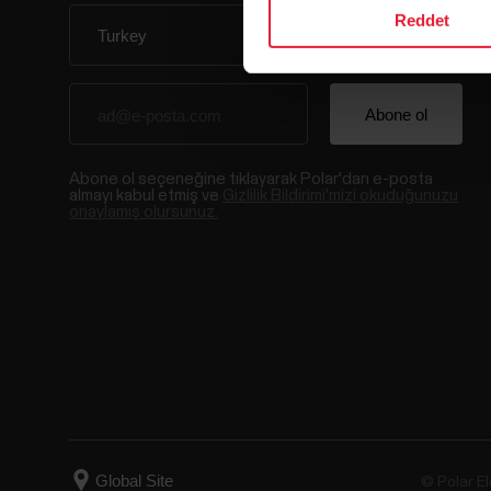
Reddet
Abone ol seçeneğine tıklayarak Polar'dan e-posta
almayı kabul etmiş ve
Gizlilik Bildirimi'mizi okuduğunuzu
onaylamış olursunuz.
© Polar El