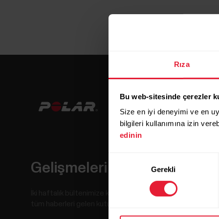
Rıza
Bu web-sitesinde çerezler k
Size en iyi deneyimi ve en u
bilgileri kullanımına izin vere
edinin
Onay
Gelişmeleri kaçırmayın.
Gerekli
Seçimi
İki haftalık bültenimize kaydolun,
tüm haberleri gelen kutunuza gönderelim.