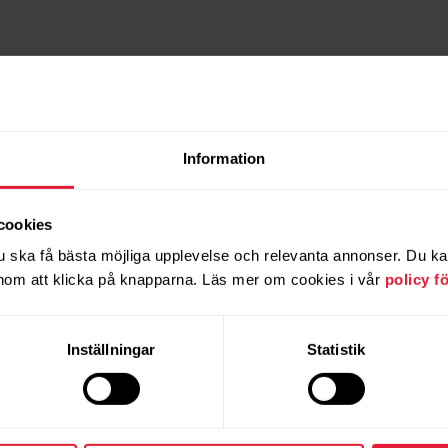
Information
cookies
u ska få bästa möjliga upplevelse och relevanta annonser. Du kan 
om att klicka på knapparna. Läs mer om cookies i vår
policy f
Inställningar
Statistik
Produkter
Om Polar
Klockor
Om oss