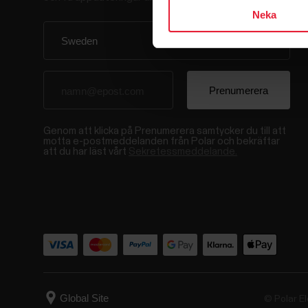
Neka
Genom att klicka på Prenumerera samtycker du till att
motta e-postmeddelanden från Polar och bekräftar
att du har läst vårt
Sekretessmeddelande.
© Polar El