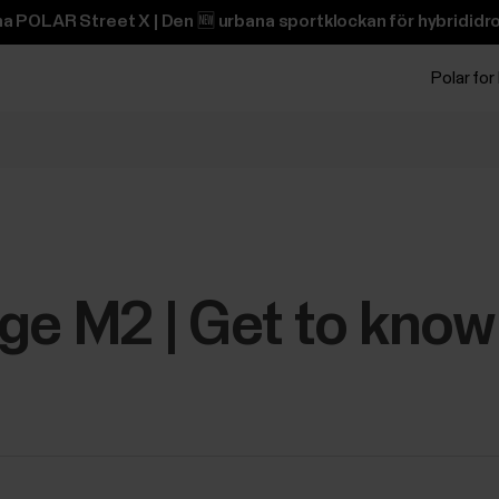
na POLAR Street X | Den 🆕 urbana sportklockan för hybrididro
Polar for
ge M2 | Get to know