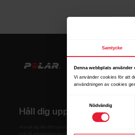
Samtycke
Denna webbplats använder 
Vi använder cookies för att d
användningen av cookies gen
Samtyckesval
Nödvändig
Håll dig uppdaterad.
Anmäl dig till vårt nyhetsbrev varannan vecka
och få uppdateringar direkt i inkorgen.