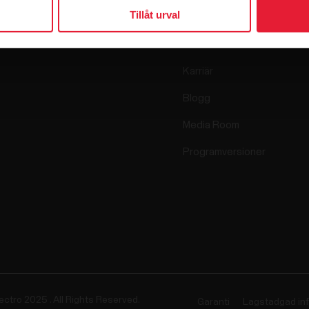
Tillåt urval
Sensorer
Vetenskap
Tillbehör
Polar for Business
Karriär
Blogg
Media Room
Programversioner
ectro 2025 . All Rights Reserved.
Garanti
Lagstadgad in