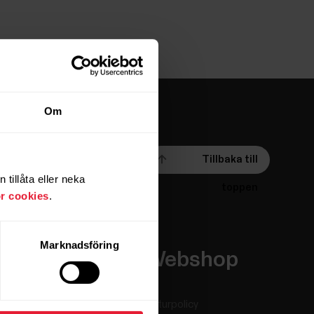
Om
Tillbaka till
tillåta eller neka
toppen
ör cookies
.
Marknadsföring
Appar och
Webshop
tjänster
Returpolicy