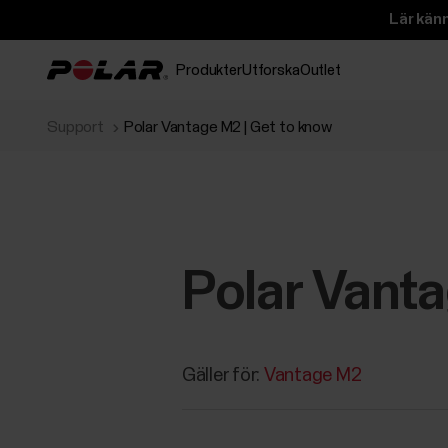
Lär kän
Produkter
Utforska
Outlet
Support
Polar Vantage M2 | Get to know
Polar Vanta
Gäller för:
Vantage M2