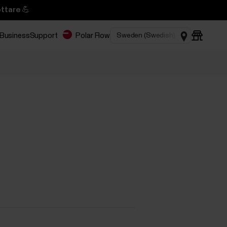
ttare 💪
 Business
Support
Polar Flow