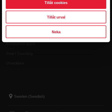
Tillåt cookies
Appar och
Webshop
Tillåt urval
tjänster
Returpolicy
Neka
Polar Flow
Vanliga frågor
Kompatibla appar
Smart Coaching
Utvecklare