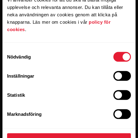
e-postmeddelanden från Polar och bekräftar att du har läst
vårt
Sekretessmeddelande.
upplevelse och relevanta annonser. Du kan tillåta eller
neka användningen av cookies genom att klicka på
knapparna. Läs mer om cookies i vår
policy för
Produkter
Om Polar
cookies
.
Klockor
Om oss
Samtyckesval
Nödvändig
Sensorer
Vetenskap
Tillbehör
Polar for Business
Inställningar
Karriär
Statistik
Blogg
Media Room
Marknadsföring
Programversioner