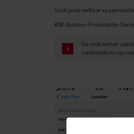
Você pode verificar as permissõe
iOS:
Ajustes> Privacidade> Servi
Se você estiver usand
controlada no seu cel