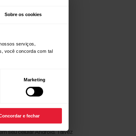
Sobre os cookies
nossos serviços,
os, você concorda com tal
ssão de localização para o
Marketing
notificações > Permissões.
GPS
Concordar e fechar
em seu celular Android. Talvez