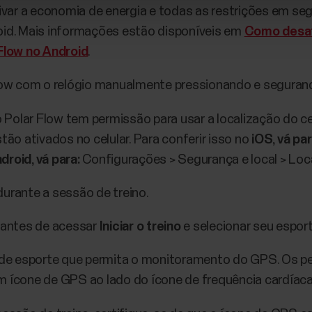
ar a economia de energia e todas as restrições em segu
oid. Mais informações estão disponíveis em
Como desat
 Flow no Android
.
 Flow com o relógio manualmente pressionando e segura
o Polar Flow tem permissão para usar a localização do cel
stão ativados no celular. Para conferir isso no
iOS, vá par
droid, vá para:
Configurações > Segurança e local > Loca
durante a sessão de treino.
e antes de acessar
Iniciar o treino
e selecionar seu esport
l de esporte que permita o monitoramento do GPS. Os p
ícone de GPS ao lado do ícone de frequência cardíaca