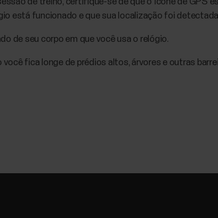
sessão de treino, certifique-se de que o ícone de GPS est
ógio está funcionado e que sua localização foi detectada
do de seu corpo em que você usa o relógio.
ocê fica longe de prédios altos, árvores e outras barre