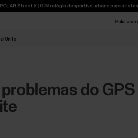
OLAR Street X | O 🆕 relógio desportivo urbano para atletas
Polar para
ar Unite
 problemas do GPS
ite