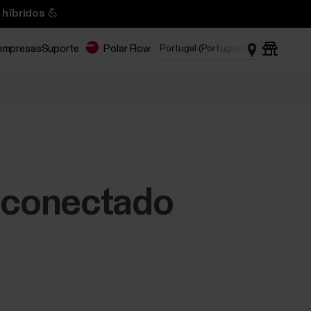
 híbridos 💪
 empresas
Suporte
Polar Flow
 conectado