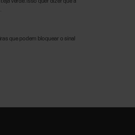
eja verde. Isso quer dizer que a
.
iras que podem bloquear o sinal