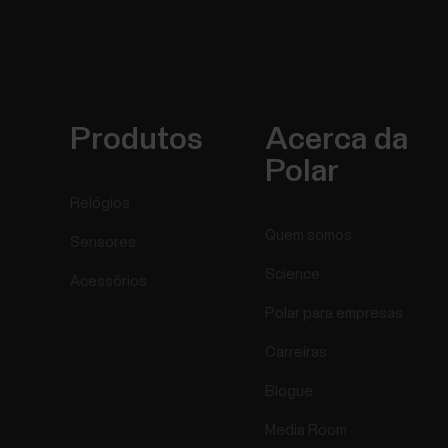
Produtos
Acerca da
Polar
Relógios
Quem somos
Sensores
Science
Acessórios
Polar para empresas
Carreiras
Blogue
Media Room