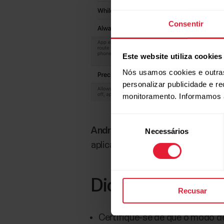
Consentir
Este website utiliza cookies
Nós usamos cookies e outras
personalizar publicidade e r
monitoramento. Informamos 
Seleção
Android:
Vá para Configurações e
Necessários
de
consentimento
aplicativo Polar Flow. Em alguns
Dicas adicionais
Recusar
Certifique-se de que o modo d