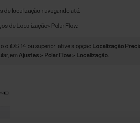
s de localização navegando até:
ços de Localização> Polar Flow.
o o iOS 14 ou superior: ative a opção
Localização Preci
ular, em
Ajustes > Polar Flow > Localização
.