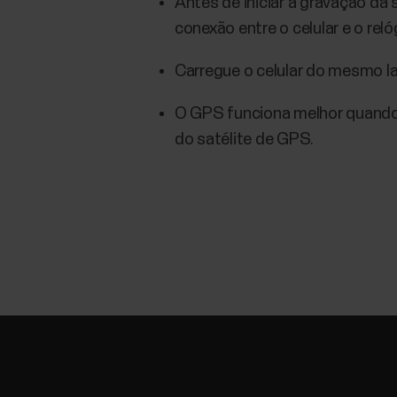
Antes de iniciar a gravação da 
conexão entre o celular e o rel
Carregue o celular do mesmo la
O GPS funciona melhor quando v
do satélite de GPS.