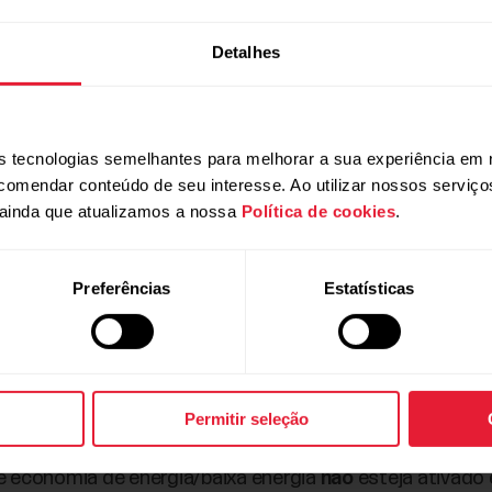
Detalhes
 tecnologias semelhantes para melhorar a sua experiência em 
ecomendar conteúdo de seu interesse. Ao utilizar nossos serviç
ainda que atualizamos a nossa
Política de cookies
.
 procure por Permissões de aplicativo. Conceda a permi
Preferências
Estatísticas
 celulares Android, o caminho é Configurações > Apps e 
 para melhorar a gravação do 
Permitir seleção
e economia de energia/baixa energia
não
esteja ativado 