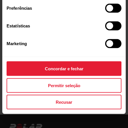
Preferências
Ative o Javascript e os cookies em seu
Estatísticas
navegador
Marketing
Verifique se o Polar OH1 aparece nos dispositivos
de interface humana do computador.
Concordar e fechar
Permitir seleção
Recusar