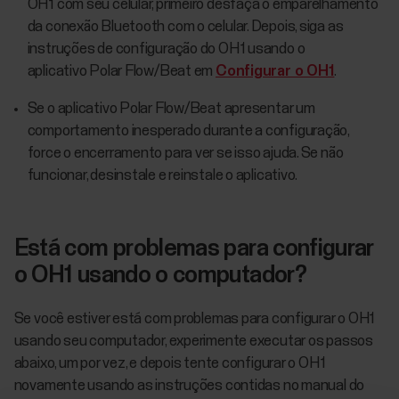
OH1 com seu celular, primeiro desfaça o emparelhamento
da conexão Bluetooth com o celular. Depois, siga as
instruções de configuração do OH1 usando o
aplicativo Polar Flow/Beat em
Configurar o OH1
.
Se o aplicativo Polar Flow/Beat apresentar um
comportamento inesperado durante a configuração,
force o encerramento para ver se isso ajuda. Se não
funcionar, desinstale e reinstale o aplicativo.
Está com problemas para configurar
o OH1 usando o computador?
Se você estiver está com problemas para configurar o OH1
usando seu computador, experimente executar os passos
abaixo, um por vez, e depois tente configurar o OH1
novamente usando as instruções contidas no manual do