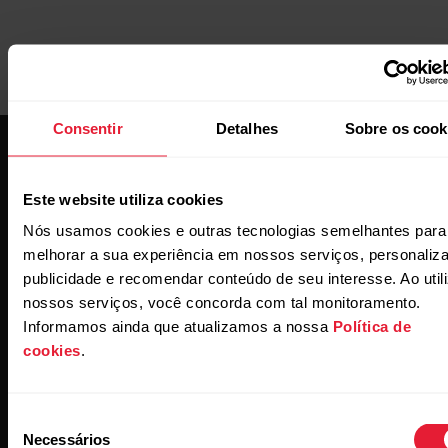
Consentir
Detalhes
Sobre os cook
Este website utiliza cookies
Nós usamos cookies e outras tecnologias semelhantes para
melhorar a sua experiência em nossos serviços, personaliza
Conheça as novidades.
publicidade e recomendar conteúdo de seu interesse. Ao util
nossos serviços, você concorda com tal monitoramento.
Subscreva a nossa newsletter quinzenal para
Informamos ainda que atualizamos a nossa
Política de
receber as novidades na sua caixa de correio.
cookies
.
Seleção
Necessários
de