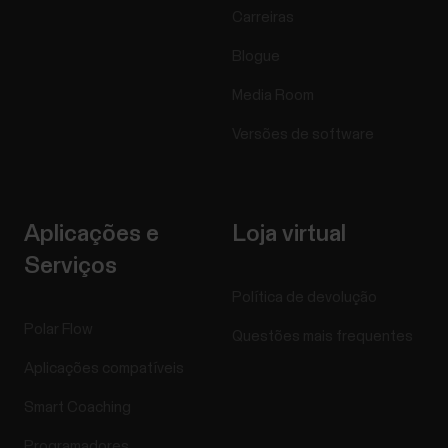
Carreiras
Blogue
Media Room
Versões de software
Aplicações e
Loja virtual
Serviços
Política de devolução
Polar Flow
Questões mais frequentes
Aplicações compatíveis
Smart Coaching
Programadores