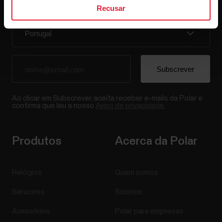
receber as novidades na sua caixa de correio.
Recusar
Ao clicar em Subscrever, aceita receber e-mails da Polar e
confirma que leu a nosso
Aviso de privacidade.
Produtos
Acerca da Polar
Relógios
Quem somos
Sensores
Science
Acessórios
Polar para empresas