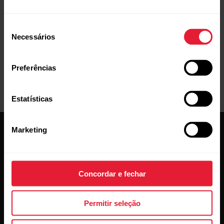
Seleção
Necessários
de
consentimento
Manuais do usuário
Downloads
Preferências
Estatísticas
Marketing
Concordar e fechar
Conheça as novidades.
Permitir seleção
Subscreva a nossa newsletter quinzenal para