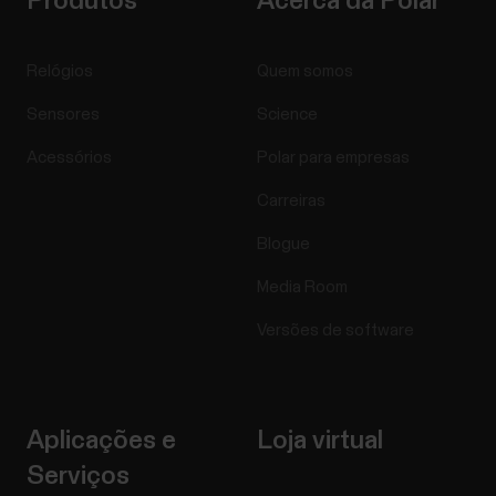
Produtos
Acerca da Polar
Relógios
Quem somos
Sensores
Science
Acessórios
Polar para empresas
Carreiras
Blogue
Media Room
Versões de software
Aplicações e
Loja virtual
Serviços