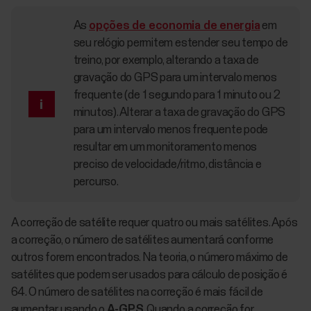
As
opções de economia de energia
em
seu relógio permitem estender seu tempo de
treino, por exemplo, alterando a taxa de
gravação do GPS para um intervalo menos
frequente (de 1 segundo para 1 minuto ou 2
minutos). Alterar a taxa de gravação do GPS
para um intervalo menos frequente pode
resultar em um monitoramento menos
preciso de velocidade/ritmo, distância e
percurso.
A correção de satélite requer quatro ou mais satélites. Após
a correção, o número de satélites aumentará conforme
outros forem encontrados. Na teoria, o número máximo de
satélites que podem ser usados para cálculo de posição é
64. O número de satélites na correção é mais fácil de
aumentar usando o
A-GPS
. Quando a correção for