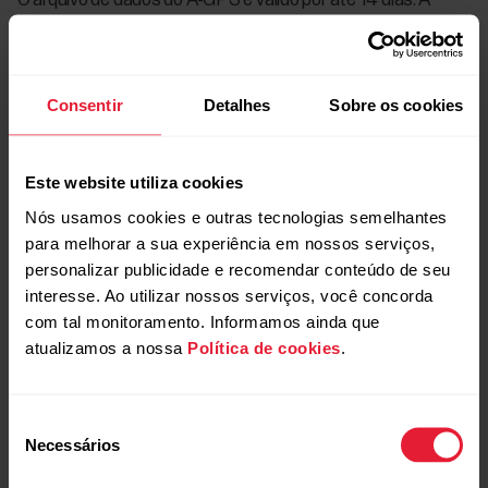
O arquivo de dados do A-GPS é válido por até 14 dias. A
precisão do posicionamento é relativamente elevada
durante os primeiros três dias e diminui progressivamente
nos restantes dias. As atualizações regulares ajudam a
Consentir
Detalhes
Sobre os cookies
garantir o posicionamento rápido do satélite.
Como manter os dados do A-GPS
Este website utiliza cookies
atualizados?
Nós usamos cookies e outras tecnologias semelhantes
para melhorar a sua experiência em nossos serviços,
personalizar publicidade e recomendar conteúdo de seu
Você pode verificar a data de vencimento do arquivo de
interesse. Ao utilizar nossos serviços, você concorda
dados atual do A-GPS no dispositivo Polar.
com tal monitoramento. Informamos ainda que
Ignite 3: Acesse
Definições (Configurações)
>
atualizamos a nossa
Política de cookies
.
Definições gerais (Configurações gerais)
>
Acerca do
relógio (Sobre o relógio)
>
GPS assistido atualizado
Seleção
com cada sinc. Válida até
: XX/XX/XXXX.
Necessários
de
Grit X2/Grit X2 Pro/Vantage M3/Vantage V3: Acesse
consentimento