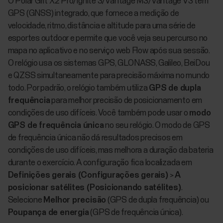
O Polar Grit X2 Pro/Ignite 3/Vantage M3/Vantage V3 tem
GPS (GNSS) integrado, que fornece a medição de
velocidade, ritmo, distância e altitude para uma série de
esportes outdoor e permite que você veja seu percurso no
mapa no aplicativo e no serviço web Flow após sua sessão.
O relógio usa os sistemas GPS, GLONASS, Galileo, BeiDou
e QZSS simultaneamente para precisão máxima no mundo
todo. Por padrão, o relógio também utiliza
GPS de dupla
frequência
para melhor precisão de posicionamento em
condições de uso difíceis. Você também pode usar o
modo
GPS de frequência única
no seu relógio. O modo de GPS
de frequência única não dá resultados precisos em
condições de uso difíceis, mas melhora a duração da bateria
durante o exercício. A configuração fica localizada em
Definições gerais (Configurações gerais)
>
A
posicionar satélites (Posicionando satélites)
.
Selecione
Melhor precisão
(GPS de dupla frequência) ou
Poupança de energia
(GPS de frequência única).