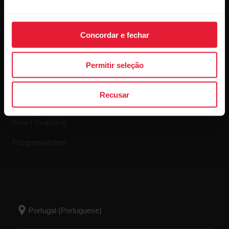
Aplicações e
Loja virtual
Concordar e fechar
Serviços
Permitir seleção
Política de devolução
Polar Flow
Questões mais frequentes
Recusar
Aplicações compatíveis
Smart Coaching
Programadores