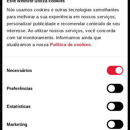
Este website utiliza cookies
Ao clicar em Subscrever, aceita receber e-mails da Polar e
Nós usamos cookies e outras tecnologias semelhantes
confirma que leu a nosso
Aviso de privacidade.
para melhorar a sua experiência em nossos serviços,
personalizar publicidade e recomendar conteúdo de seu
interesse. Ao utilizar nossos serviços, você concorda
Produtos
Acerca da Polar
com tal monitoramento. Informamos ainda que
atualizamos a nossa
Política de cookies
.
Relógios
Quem somos
Sensores
Science
Seleção
Necessários
de
Acessórios
Polar para empresas
consentimento
Carreiras
Preferências
Blogue
Estatísticas
Media Room
Versões de software
Marketing