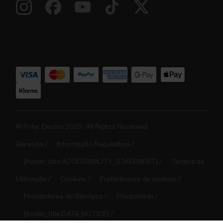
© Polar Electro 2025 . All Rights Reserved.
Garantia
Informação Reguladora
[footer_title:ACCESSIBILITY_STATEMENT]
Termos de
Utilização
Cookies
Preferências de cookies
Prestadores de Serviços
Privacidade
[footer_title:DATA_NOTICE]