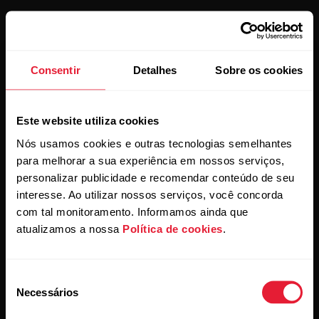
Conheça as novidades.
Consentir
Detalhes
Sobre os cookies
Subscreva a nossa newsletter quinzenal para
Este website utiliza cookies
receber as novidades na sua caixa de correio.
Nós usamos cookies e outras tecnologias semelhantes
para melhorar a sua experiência em nossos serviços,
personalizar publicidade e recomendar conteúdo de seu
interesse. Ao utilizar nossos serviços, você concorda
com tal monitoramento. Informamos ainda que
atualizamos a nossa
Política de cookies
.
Ao clicar em Subscrever, aceita receber e-mails da Polar e
confirma que leu a nosso
Aviso de privacidade.
Seleção
Necessários
de
consentimento