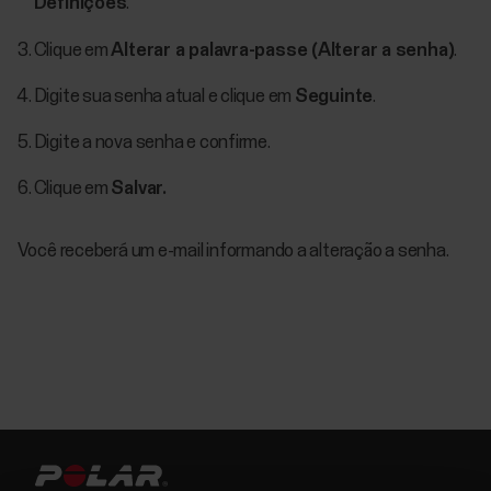
Definições
.
Clique em
Alterar a palavra-passe (Alterar a senha)
.
Digite sua senha atual e clique em
Seguinte
.
Digite a nova senha e confirme.
Clique em
Salvar.
Você receberá um e-mail informando a alteração a senha.