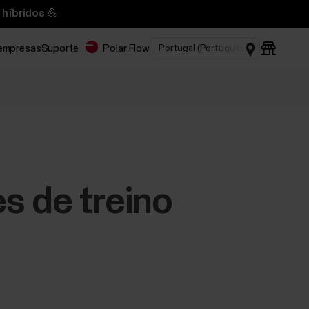
 híbridos 💪
 empresas
Suporte
Polar Flow
s de treino