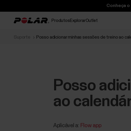
Conheça o P
Produtos
Explorar
Outlet
Suporte
Posso adicionar minhas sessões de treino ao cal
Posso adici
ao calendár
Aplicável a:
Flow app