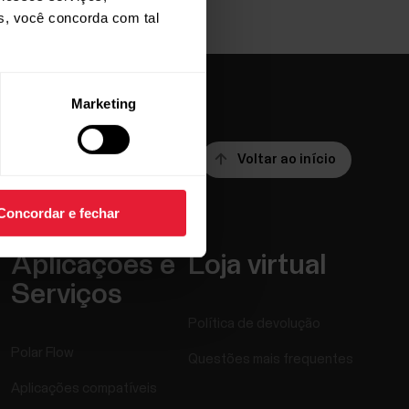
os, você concorda com tal
Marketing
Voltar ao início
Concordar e fechar
Aplicações e
Loja virtual
Serviços
Política de devolução
Polar Flow
Questões mais frequentes
Aplicações compatíveis