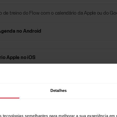
 de treino do Flow com o calendário da Apple ou do Goog
Agenda no Android
io Apple no iOS
Agenda no iOS
Detalhes
 tecnologias semelhantes para melhorar a sua experiência em 