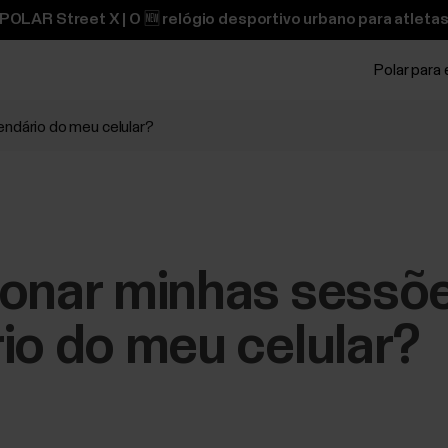
OLAR Street X | O 🆕 relógio desportivo urbano para atletas
Polar para
endário do meu celular?
onar minhas sessõe
io do meu celular?