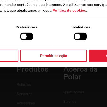
ecomendar conteúdo de seu interesse. Ao utilizar nossos serviç
ainda que atualizamos a nossa
Política de cookies
.
Preferências
Estatísticas
Permitir seleção
Produtos
Acerca da
Polar
Relógios
Quem somos
Sensores
Science
Acessórios