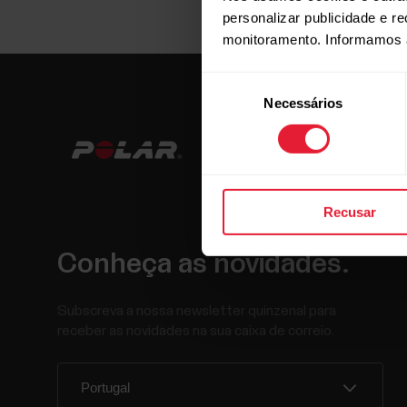
personalizar publicidade e r
monitoramento. Informamos 
Seleção
Necessários
de
consentimento
Recusar
Conheça as novidades.
Subscreva a nossa newsletter quinzenal para
receber as novidades na sua caixa de correio.