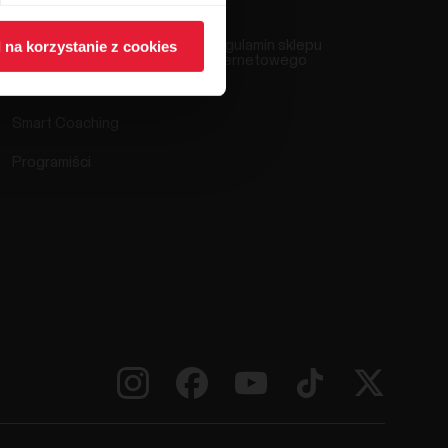
 na korzystanie z cookies
Polar Flow
Regulamin sklepu
internetowego
Kompatybilne aplikacje
Smart Coaching
Programiści