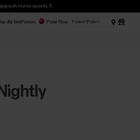
ających różne sporty 💪
lar dla firm
Pomoc
Polar Flow
Nightly