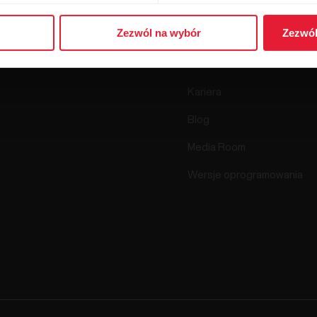
Zegarki
Kim jesteśmy
Zezwól na wybór
Zezwól
Sensory
Uzasadnienie naukowe
Akcesoria
Polar dla firm
Kariera
Blog
Media Room
Wersje oprogramowania