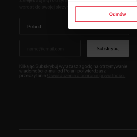
Zarejestruj się i otrzymuj nasz newsletter
wprost do swojej skrzynki odbiorczej.
Odmów
Klikając Subskrybuj wyrażasz zgodę na otrzymywanie
wiadomości e-mail od Polar i potwierdzasz
przeczytanie
Oświadczenia o ochronie prywatności.