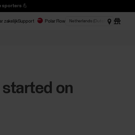
 sporters 💪
r zakelijk
Support
Polar Flow
 started on