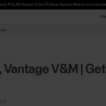
 met POLAR Street X | De 🆕 Urban Sports Watch voor hybride
Pola
uter
X, Vantage V&M | Get
it X