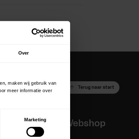
Over
ien, maken wij gebruik van
Terug naar start
oor meer informatie over
Marketing
Apps &
Webshop
diensten