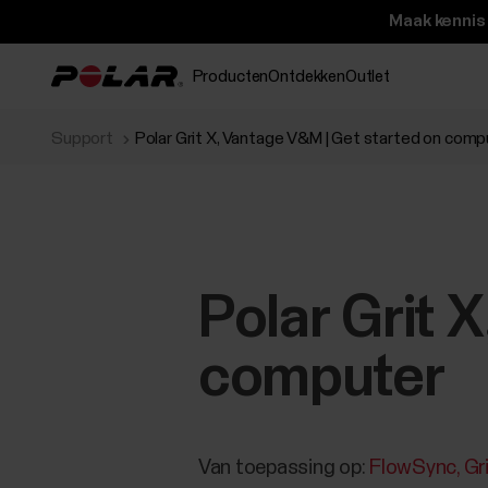
Maak kennis
Producten
Ontdekken
Outlet
Support
Polar Grit X, Vantage V&M | Get started on comp
Polar Grit 
computer
Van toepassing op:
FlowSync
Gr