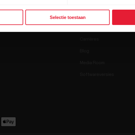
Horloges
Wie zijn wij
Sensoren
Science
Selectie toestaan
Accessoires
Polar zakelijk
Carrières
Blog
Media Room
Softwareversies