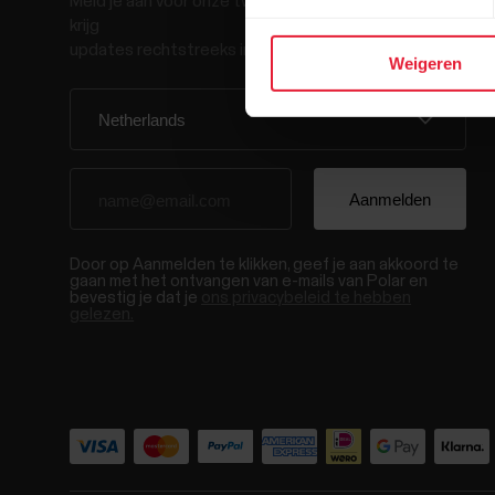
Meld je aan voor onze tweewekelijkse nieuwsbrief en
krijg
updates rechtstreeks in je inbox.
Weigeren
Door op Aanmelden te klikken, geef je aan akkoord te
gaan met het ontvangen van e-mails van Polar en
bevestig je dat je
ons privacybeleid te hebben
gelezen.