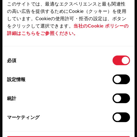
このサイトでは、最適なエクスペリエンスと最も関連性
[Subscribe]（登録する）をクリックすると、お客様は Polar
の高い広告を提供するためにCookie（クッキー）を使用
からの E メールを受信することに同意し、また弊社プライ
バシーポリシー
に承諾したことになります。
しています。Cookieの使用許可・拒否の設定は、ボタン
をクリックして選択できます。
当社のCookie ポリシーの
詳細はこちらをご参照ください。
製品
Polarについて
同
時計
Polarとは
必須
意
の
心拍センサー
科学
選
設定情報
アクセサリー
ビジネス向けPolar
択
ブログ
統計
プレスリリース
マーケティング
メディア掲載
ソフトウェアリリース